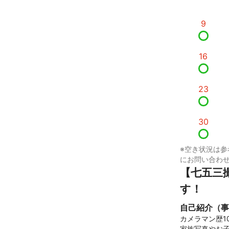
9
16
23
30
※空き状況は参
にお問い合わ
【七五三
す！
自己紹介（事
カメラマン歴10
家族写真やお子