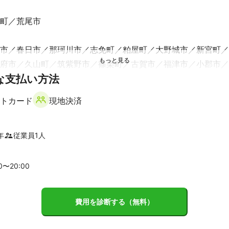
町
荒尾市
市
春日市
那珂川市
志免町
粕屋町
大野城市
新宮町
府市
久山町
筑紫野市
篠栗町
古賀市
福津市
小郡市
な支払い方法
市
桂川町
大刀洗町
久留米市
大川市
小竹町
大木町
市
広川町
筑後市
朝倉市
遠賀町
宗像市
糸田町
直方
トカード
現地決済
市
福智町
芦屋町
川崎町
水巻町
みやま市
大任町
東
は市
添田町
八女市
赤村
大牟田市
みやこ町
北九州市
年
従業員
1
人
市
波佐見町
東彼杵町
川棚町
佐々町
00〜
20
:00
ヶ里町
基山町
佐賀市
上峰町
鳥栖市
唐津市
みやき町
町
江北町
大町町
伊万里市
白石町
武雄市
有田町
嬉
費用を診断する（無料）
町