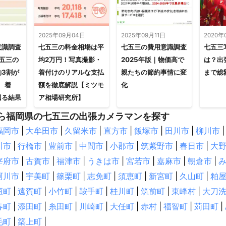
日
2025年09月04日
2025年09月11日
2020年
意識調査
七五三の料金相場は平
七五三の費用意識調査
七五三
七五三の
均2万円！写真撮影・
2025年版｜物価高で
は？出
約3割が
着付けのリアルな支払
親たちの節約事情に変
まで総
 着
額を徹底解説【ミツモ
化
回る結果
ア相場研究所】
ら福岡県の七五三の出張カメラマンを探す
福岡市
|
大牟田市
|
久留米市
|
直方市
|
飯塚市
|
田川市
|
柳川市
|
川市
|
行橋市
|
豊前市
|
中間市
|
小郡市
|
筑紫野市
|
春日市
|
大
宰府市
|
古賀市
|
福津市
|
うきは市
|
宮若市
|
嘉麻市
|
朝倉市
|
珂川市
|
宇美町
|
篠栗町
|
志免町
|
須恵町
|
新宮町
|
久山町
|
粕
垣町
|
遠賀町
|
小竹町
|
鞍手町
|
桂川町
|
筑前町
|
東峰村
|
大刀
春町
|
添田町
|
糸田町
|
川崎町
|
大任町
|
赤村
|
福智町
|
苅田町
|
毛町
|
築上町
|