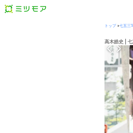
トップ
»
七五三
高木皓史 |