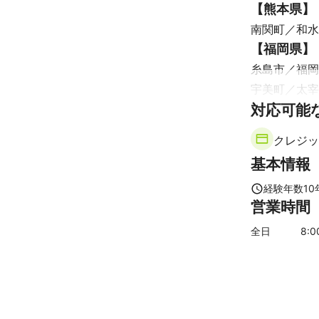
【
熊本県
】
南関町
和水
【
福岡県
】
糸島市
福岡
宇美町
太宰
対応可能
宮若市
飯塚
鞍手町
嘉麻
クレジッ
田川市
柳川
基本情報
香春町
うき
【
長崎県
】
経験年数
10
営業時間
壱岐市
松浦
【
佐賀県
】
全日
8
:
神埼市
吉野
多久市
玄海
鹿島市
太良