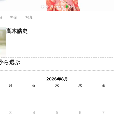
●
●
●
●
●
●
●
細
料金
写真
高木皓史
済
から選ぶ
2026年8月
月
火
水
木
金
3
4
5
6
7