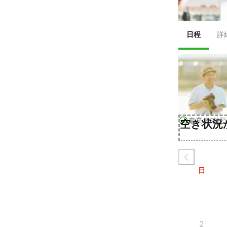
日程
詳
事業者確認
空き状況
日
2