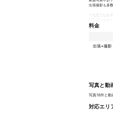
出張撮影も多数
＊七五三はお子
お子様の成長を
料金
小さな身の丈で
大きくなって見
その想いで撮影
出張+撮影
また撮影後も1
神社ではカメラ
お参り中の撮
これまでの実
受賞

日本商業写真家
写真と動
アピールポイ
子供スタジオや
写真18件と動
お子様から大人
写真撮影が苦手
対応エリ
ご安心してお