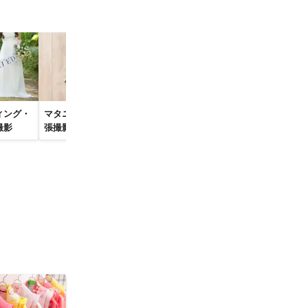
ィング・
マタニティフォトの出
お宮参り写真
ハーフバースデー・赤ち
撮影
張撮影
影
ゃん写真の出張撮影