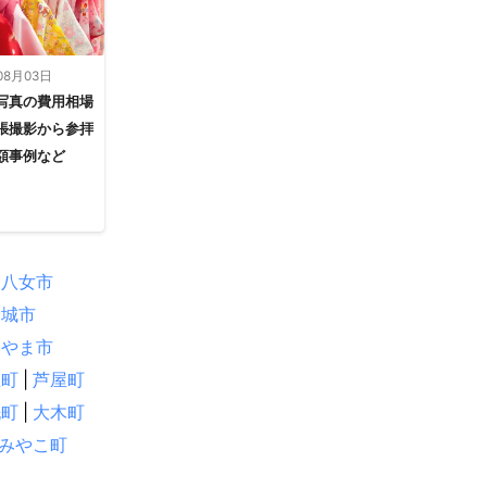
08月03日
写真の費用相場
張撮影から参拝
額事例など
八女市
野城市
みやま市
屋町
|
芦屋町
洗町
|
大木町
みやこ町