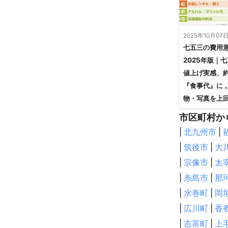
2025年10月07
七五三の費用
2025年版｜
値上げ実感、
『食事代』に 。
物・写真を上
市区町村か
|
北九州市
|
|
筑後市
|
大
|
宗像市
|
太
|
糸島市
|
那
|
水巻町
|
岡
|
広川町
|
香
|
吉富町
|
上