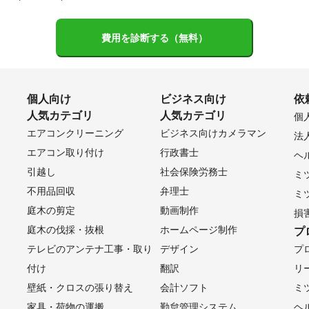
費用を診断する（無料）
個人向け
ビジネス向け
依
人気カテゴリ
人気カテゴリ
個
エアコンクリーニング
ビジネス向けカメラマン
法
エアコン取り付け
行政書士
ヘ
引越し
社会保険労務士
ミ
不用品回収
弁理士
ミ
庭木の剪定
動画制作
損
庭木の伐採・抜根
ホームページ制作
プ
テレビのアンテナ工事・取り
デザイン
プ
付け
翻訳
リ
壁紙・クロスの張り替え
会計ソフト
ミ
家具・荷物の運搬
勤怠管理システム
ヘ