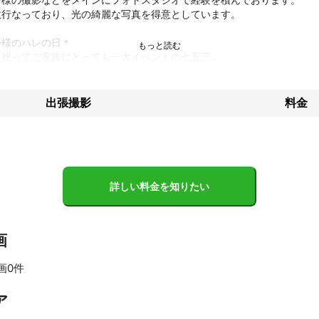
行なっており、光の綺麗な写真を得意としています。

様のハレの日＊

祝ってご家族にとっても一大イベントの七五三。

歩く足、パパママの私を見守る表情。

返したときに、記録写真ではなく、記憶に残る写真であってほしい。

させて頂いています。

出張撮影
料金
枚1枚丁寧に綺麗に補正してお渡しさせて頂いています。

目線の他にも自然なお子様の表情や仕草を狙って撮影いたします。

影も神社さんに許可を頂ければ撮影させていただきます。
績
詳しい料金を知りたい
協会2017スクールアルバムコンテスト 優秀賞受賞

画
ント
ブライダルスタジオでの勤務経験があるので、

画0件
の方まで満遍なく撮影できます。

な方や、出張撮影初めてという方もたくさん撮影させて頂いております
すべて見る
ア
任せ下さい。