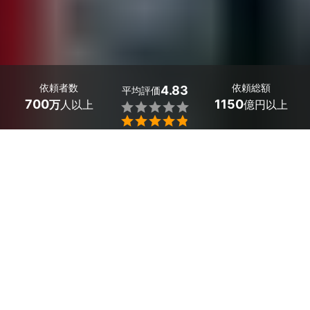
依頼者数
依頼総額
4.83
平均評価
700
1150
万
人以上
億円以上


最大５件
2分で依頼
見積が届く
プロを選ぶ
愛知県扶桑町の動画撮影のサービス一覧