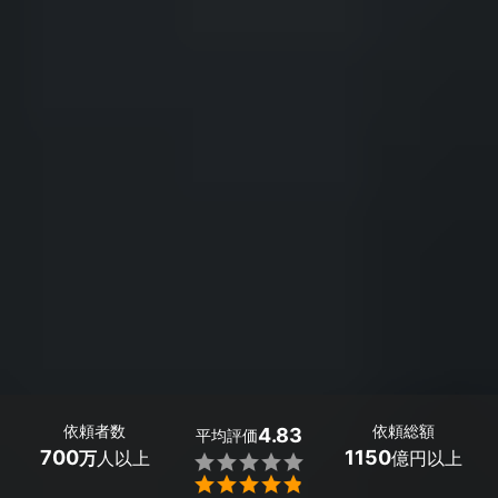
依頼者数
依頼総額
4.83
平均評価
700
1150
万
人以上
億円以上

