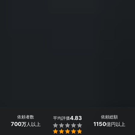
依頼者数
依頼総額
4.83
平均評価
700
1150
万
人以上
億円以上

