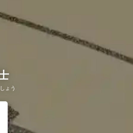
士
ょう ​