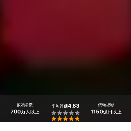
依頼者数
依頼総額
4.83
平均評価
700
1150
万
人以上
億円以上


和歌山県御坊市のエアコンの水漏れ修理の業者探しはミツ