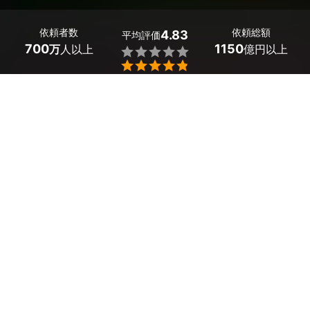
依頼者数
依頼総額
4.83
平均評価
700
1150
万
人以上
億円以上


和歌山県広川町のエアコンの水漏れ修理の業者探しはミツ
モアで。
エアコンから水漏れが生じているといったお悩みはありま
せんか？
エアコンの水漏れには、ドレンホースのつまり・室内機の
設置状況・エアコン本体の故障といった様々な原因があり
ます。
電気設備は専門的な知識が必要とされます。また、配管を
繋ぎ直すといった作業を要求されることもあるので、お客
様ご自身で無理に修理しようとせずに、1度プロに相談し
ましょう。
疑問やご要望がありましたら、遠慮なくお問合せくださ
い。
本格的なシーズンが来てから、あわてないようにしっかり