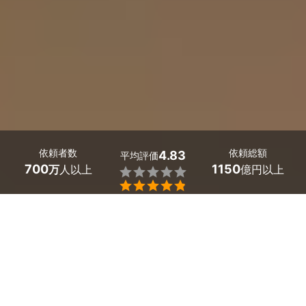
依頼者数
依頼総額
4.83
平均評価
700
1150
万
人以上
億円以上


大阪府摂津市の壁紙・クロスのペイントは、ミツモアで。
オフィスも店舗も住宅も、部屋のイメージを手軽に変える
ことができる壁紙のペイントならプロにお任せを。
消臭・防火機能、湿度の調整など、プロ施工なら効果や質
感も予算に合わせて相談できます。
ブラックカラーでモダンな雰囲気に、暖色系で幸福感や安