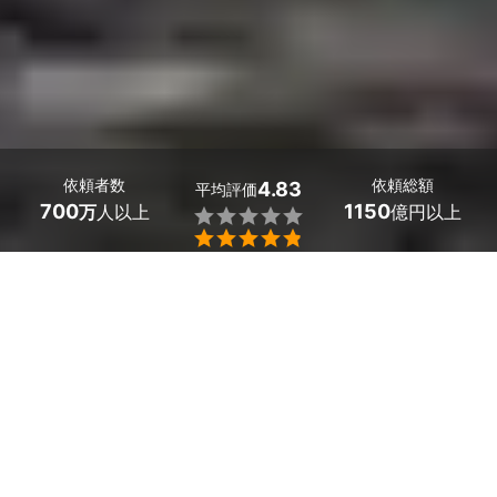
依頼者数
依頼総額
4.83
平均評価
700
1150
万
人以上
億円以上


長野県飯綱町の庭木の植樹・植え替え業者探しはミツモア
で。
 美しい庭づくりには、専門の職人の知識と技術が不可欠
です。
 庭木選びは、見た目に美しい人気の庭木だけでなく、庭
の手入れのしやすさや、庭木の目隠しとしての機能性、高
い樹木と低木の組み合わせ方などもおすすめしてくれま
す。
 素人では気がつかない庭の土の入れ替えや、適切な植え