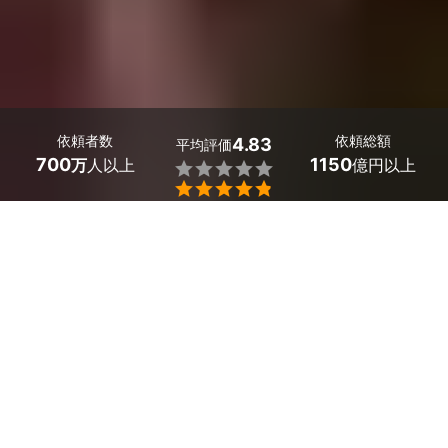
依頼者数
依頼総額
4.83
平均評価
700
1150
万
人以上
億円以上


ミツモアなら東京都三鷹市の墓石クリーニングの優良業
者を、料金や口コミなど複数の条件で比較できます。
「お盆や法事が迫っている」「実家が遠くて何年も放置
してしまった」とお困りのお墓も、プロの技術で綺麗
に。料金相場は
18,000～20,000円
ほどで、現在地から
近くの優良業者を手間なく見つけられます。
東京都三鷹市のおすすめ墓石クリーニング業者