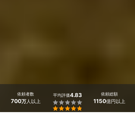
依頼者数
依頼総額
4.83
平均評価
700
1150
万
人以上
億円以上


栃木県日光市のシロアリ予防の業者探しはミツモアで。
床のキシミやたくさんの羽アリは、シロアリのサイン。シ