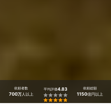
依頼者数
依頼総額
4.83
平均評価
700
1150
万
人以上
億円以上


栃木県那珂川町のシロアリ予防の業者探しはミツモアで。