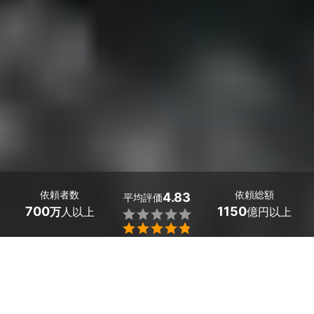
依頼者数
依頼総額
4.83
平均評価
700
1150
万
人以上
億円以上


三重県大紀町のシャワーヘッド・シャワーホースの交換業
者探しはミツモアで。
 「シャワーホースや蛇口から水漏れがする」「シャワー
の水圧が弱くなった」「節水や塩素除去ができるシャワー