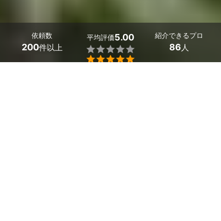
依頼数
紹介できるプロ
5.00
平均評価
200
86
件以上
人


熊本県のまきの木の剪定業者探しはミツモアで。
まきの木に関してお困りごとはありませんか？
まきの木が枯れてしまう原因は、まきの木の剪定の失敗で
す。
比較的丈夫な木ですが、冬は回復が遅いため、剪定を失敗
すると枯れてしまいます。
お客様ご自身の剪定は手間が掛かり、失敗するリスクもご
ざいますが、ミツモアには様々な剪定方法でご要望にお応
えしている業者がいます。
また、実績があり経験と知識が豊富な業者が近隣への配慮
を徹底して施工します。
まきの木の剪定の費用は業者によってさまざまですが、ま
ずは見積もりを取って相談してみましょう。