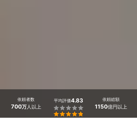
依頼者数
依頼総額
4.83
平均評価
700
1150
万
人以上
億円以上


佐賀県の電球交換は、ミツモアで。
日常生活で意外と苦労するのが電球交換。高齢者世帯で電