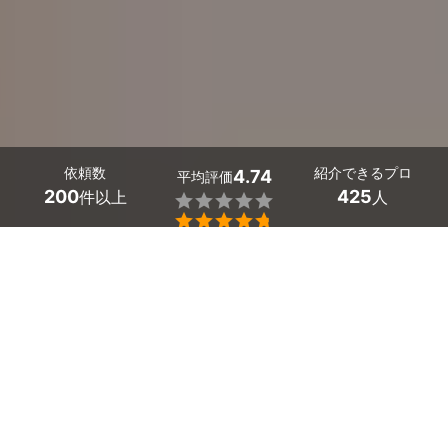
依頼数
紹介できるプロ
4.74
平均評価
200
425
件以上
人


兵庫県の電球交換は、ミツモアで。
日常生活で意外と苦労するのが電球交換。高齢者世帯で電
球を変えるのが難しい場合や、吹き抜け部分の高所の電球
交換など、様々な場面でプロに依頼することができます。
個人世帯はもちろん、マンションやアパートの電球交換も
プロに任せれば安心です。
かんたん・お得な見積もり体験を、ミツモアで。