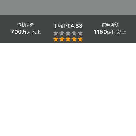
依頼者数
依頼総額
4.83
平均評価
700
1150
万
人以上
億円以上


大阪府吹田市のハーフバースデー・赤ちゃん写真のカメラ
マンを探しましょう。
赤ちゃんの成長はあっという間。ハーフバースデーはそん
なかわいい赤ちゃんの一瞬をお祝いする貴重な記念日で
す。ハーフバースデーフォトを家族で写真撮影して思い出
に残しましょう。
ハーフバースデーの撮影に慣れている写真館、おしゃれな
フォトスタジオ、出張撮影カメラマンを探しましょう
かんたん・お得な見積もり体験を、ミツモアで。
大阪府吹田市のおすすめハーフバースデー・赤ちゃ