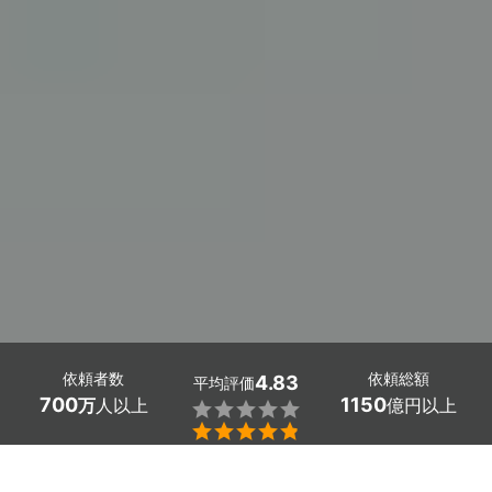
依頼者数
依頼総額
4.83
平均評価
700
1150
万
人以上
億円以上


大阪府四條畷市のハーフバースデー・赤ちゃん写真のカメ