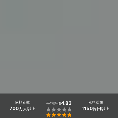
依頼者数
依頼総額
4.83
平均評価
700
1150
万
人以上
億円以上

