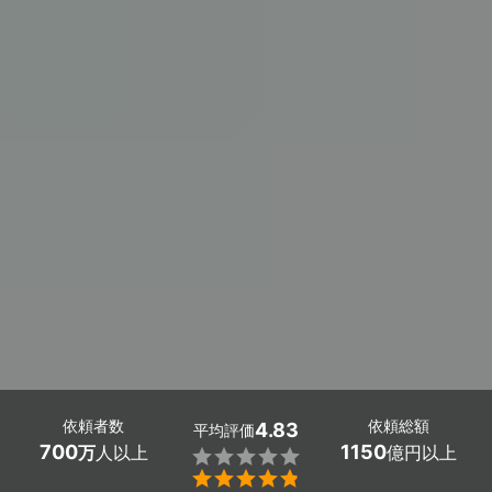
依頼者数
依頼総額
4.83
平均評価
700
1150
万
人以上
億円以上

