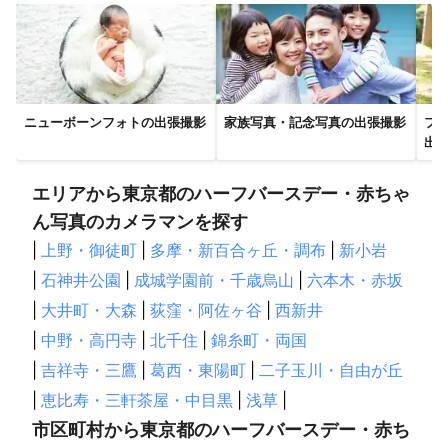
渋谷区
板橋区
荒川区
台東区
杉並区
中央区
港区
練馬区
墨田区
足立区
目黒区
世田谷区
品川区
江東区
葛飾区
武蔵野市
三鷹市
江戸川区
西東京市
狛江市
調布市
大田区
東久留米市
ニューボーンフォトの出張撮影
家族写真・記念写真の出張撮影
フ
小金井市
清瀬市
小平市
府中市
東村山市
稲城市
出
国分寺市
国立市
東大和市
多摩市
立川市
日野市
武蔵村山市
昭島市
瑞穂町
福生市
町田市
羽村市
エリアから東京都のハーフバースデー・赤ちゃ
八王子市
あきる野市
青梅市
日の出町
檜原村
ん写真のカメラマンを探す
奥多摩町
|
上野・御徒町
|
多摩・新百合ヶ丘・調布
|
新小岩
【
福島県
】
|
石神井公園
|
成城学園前・千歳烏山
|
六本木・赤坂
矢祭町
塙町
檜枝岐村
棚倉町
南会津町
鮫川村
|
大井町・大森
|
荻窪・阿佐ヶ谷
|
西新井
浅川町
白河市
西郷村
泉崎村
中島村
古殿町
|
中野・高円寺
|
北千住
|
錦糸町・両国
下郷町
石川町
矢吹町
昭和村
天栄村
只見町
|
吉祥寺・三鷹
|
葛西・東陽町
|
二子玉川・自由が丘
鏡石町
玉川村
いわき市
平田村
須賀川市
|
恵比寿・三軒茶屋・中目黒
|
浅草
|
会津美里町
金山町
三島町
小野町
柳津町
市区町村から東京都のハーフバースデー・赤ち
会津若松市
郡山市
広野町
三春町
川内村
湯川村