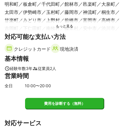
明和町
板倉町
千代田町
館林市
邑楽町
大泉町
太田市
伊勢崎市
玉村町
藤岡市
神流町
桐生市
甘楽町
みどり市
上野村
前橋市
富岡市
高崎市
吉岡町
下仁田町
南牧村
榛東村
安中市
渋川市
対応可能な支払い方法
昭和村
沼田市
東吾妻町
高山村
川場村
長野原町
片品村
中之条町
嬬恋村
みなかみ町
草津町
クレジットカード
現地決済
【
富山県
】
基本情報
立山町
黒部市
朝日町
上市町
魚津市
富山市
入善町
滑川市
舟橋村
射水市
南砺市
砺波市
経験年数
3
年
従業員
2
人
営業時間
高岡市
小矢部市
氷見市
【
石川県
】
全日
10
:00〜
20
:00
白山市
金沢市
津幡町
中能登町
宝達志水町
かほく市
羽咋市
七尾市
能登町
野々市市
珠洲市
費用を診断する（無料）
内灘町
小松市
能美市
川北町
【
東京都
】
対応サービス
豊島区
新宿区
文京区
中野区
北区
千代田区