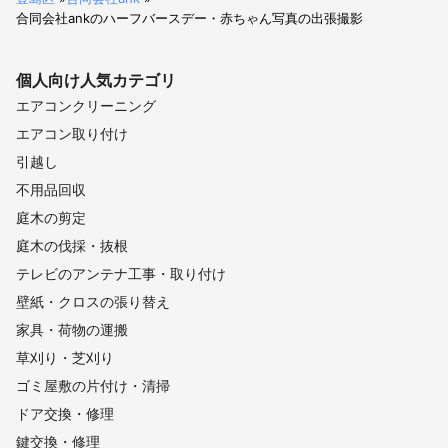
【
岐阜県
】
合同会社ankのハーフバースデー・赤ちゃん写真の出張撮影
中津川市
恵那市
東白川村
下呂市
白川町
瑞浪市
八百津町
土岐市
高山市
飛騨市
御嵩町
七宗町
個人向け
人気カテゴリ
川辺町
多治見市
可児市
美濃加茂市
富加町
エアコンクリーニング
坂祝町
郡上市
美濃市
関市
各務原市
白川村
エアコン取り付け
岐阜市
岐南町
山県市
笠松町
北方町
羽島市
引越し
瑞穂市
安八町
大野町
本巣市
神戸町
輪之内町
不用品回収
海津市
池田町
養老町
大垣市
垂井町
揖斐川町
庭木の剪定
関ケ原町
庭木の伐採・抜根
【
福井県
】
テレビのアンテナ工事・取り付け
大野市
勝山市
壁紙・クロスの張り替え
【
長野県
】
家具・荷物の運搬
川上村
南相木村
北相木村
南牧村
小海町
草刈り・芝刈り
佐久穂町
軽井沢町
佐久市
御代田町
富士見町
ゴミ屋敷の片付け・清掃
原村
小諸市
立科町
東御市
長和町
諏訪市
ドア交換・修理
大鹿村
下諏訪町
上田市
伊那市
高山村
岡谷市
鍵交換・修理