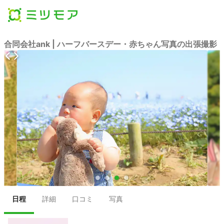
合同会社ank | ハーフバースデー・赤ちゃん写真の出張撮影
●
●
●
●
日程
詳細
口コミ
写真