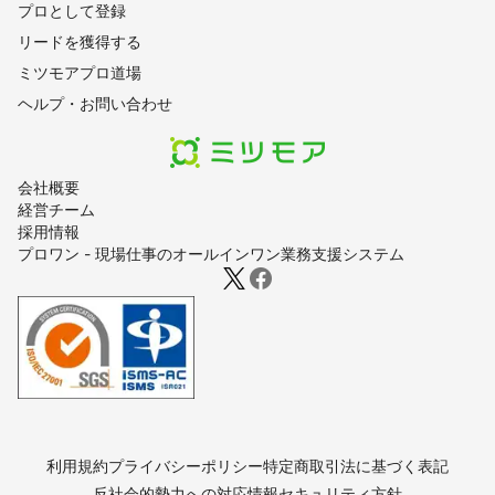
プロとして登録
静岡市
下田市
松崎町
南伊豆町
川根本町
藤枝市
リードを獲得する
焼津市
島田市
吉田町
牧之原市
菊川市
森町
ミツモアプロ道場
御前崎市
掛川市
浜松市
袋井市
磐田市
湖西市
ヘルプ・お問い合わせ
【
新潟県
】
湯沢町
南魚沼市
津南町
魚沼市
十日町市
妙高市
小千谷市
上越市
長岡市
柏崎市
三条市
刈羽村
会社概要
見附市
糸魚川市
阿賀町
五泉市
加茂市
出雲崎町
経営チーム
田上町
燕市
弥彦村
阿賀野市
新潟市
新発田市
採用情報
プロワン - 現場仕事のオールインワン業務支援システム
胎内市
聖籠町
関川村
佐渡市
村上市
【
宮城県
】
丸森町
白石市
七ヶ宿町
山元町
角田市
大河原町
蔵王町
亘理町
柴田町
村田町
岩沼市
川崎町
名取市
【
栃木県
】
野木町
小山市
栃木市
足利市
下野市
佐野市
利用規約
プライバシーポリシー
特定商取引法に基づく表記
真岡市
壬生町
上三川町
益子町
鹿沼市
芳賀町
反社会的勢力への対応
情報セキュリティ方針