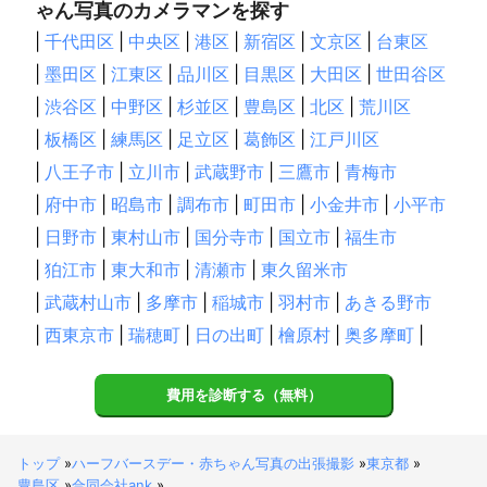
ゃん写真のカメラマンを探す
会津坂下町
楢葉町
田村市
磐梯町
本宮市
大玉村
|
千代田区
|
中央区
|
港区
|
新宿区
|
文京区
|
台東区
富岡町
猪苗代町
西会津町
大熊町
二本松市
|
墨田区
|
江東区
|
品川区
|
目黒区
|
大田区
|
世田谷区
葛尾村
北塩原村
双葉町
喜多方市
浪江町
川俣町
飯舘村
|
渋谷区
南相馬市
|
中野区
|
福島市
杉並区
|
伊達市
豊島区
|
北区
桑折町
|
荒川区
相馬市
国見町
新地町
|
板橋区
|
練馬区
|
足立区
|
葛飾区
|
江戸川区
【
千葉県
】
|
八王子市
|
立川市
|
武蔵野市
|
三鷹市
|
青梅市
浦安市
市川市
松戸市
流山市
鎌ケ谷市
船橋市
|
府中市
|
昭島市
|
調布市
|
町田市
|
小金井市
|
小平市
習志野市
柏市
白井市
野田市
八千代市
我孫子市
|
日野市
|
東村山市
|
国分寺市
|
国立市
|
福生市
四街道市
千葉市
印西市
袖ケ浦市
木更津市
|
狛江市
|
東大和市
|
清瀬市
|
東久留米市
佐倉市
栄町
酒々井町
市原市
八街市
富津市
|
武蔵村山市
|
多摩市
|
稲城市
|
羽村市
|
あきる野市
長柄町
君津市
富里市
成田市
東金市
大網白里市
|
西東京市
|
瑞穂町
|
日の出町
|
檜原村
|
奥多摩町
|
長南町
茂原市
芝山町
山武市
神崎町
睦沢町
鋸南町
白子町
長生村
九十九里町
多古町
費用を診断する（無料）
大多喜町
横芝光町
一宮町
鴨川市
いすみ市
香取市
匝瑳市
勝浦市
南房総市
御宿町
館山市
トップ
»
ハーフバースデー・赤ちゃん写真の出張撮影
»
東京都
»
旭市
東庄町
銚子市
豊島区
»
合同会社ank
»