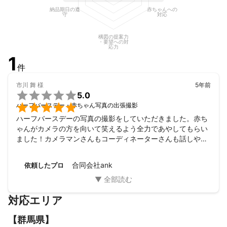
納品期日の遵
赤ちゃんへの
守
対応
構図の提案力
・要望への対
応力
1
件
市川 舞
様
5年前

5.0

ハーフバースデー・赤ちゃん写真の出張撮影
ハーフバースデーの写真の撮影をしていただきました。赤ち
ゃんがカメラの方を向いて笑えるよう全力であやしてもらい
ました！カメラマンさんもコーディネーターさんも話しやす
く、またお願いしたいと思います！
合同会社ank
依頼したプロ
対応エリア
【
群馬県
】