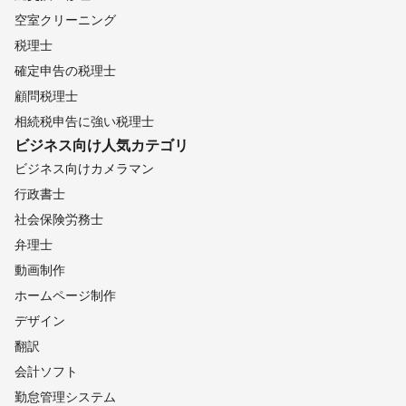
山ノ内町
箕輪町
須坂市
中川村
坂城町
駒ヶ根市
空室クリーニング
青木村
茅野市
豊丘村
辰野町
南箕輪村
栄村
税理士
松川町
喬木村
塩尻市
飯島町
飯田市
宮田村
確定申告の税理士
小布施町
木島平村
千曲市
高森町
筑北村
中野市
顧問税理士
泰阜村
麻績村
山形村
野沢温泉村
朝日村
松本市
相続税申告に強い税理士
長野市
飯山市
飯綱町
生坂村
木祖村
下條村
ビジネス向け
人気カテゴリ
天龍村
池田町
安曇野市
阿南町
信濃町
上松町
ビジネス向けカメラマン
大桑村
阿智村
木曽町
小川村
松川村
売木村
行政書士
南木曽町
平谷村
大町市
根羽村
白馬村
王滝村
社会保険労務士
小谷村
弁理士
【
山梨県
】
動画制作
上野原市
道志村
小菅村
大月市
丹波山村
都留市
ホームページ制作
西桂町
忍野村
山中湖村
甲州市
富士吉田市
デザイン
山梨市
笛吹市
富士河口湖町
鳴沢村
甲府市
翻訳
中央市
昭和町
甲斐市
市川三郷町
韮崎市
身延町
会計ソフト
北杜市
富士川町
南アルプス市
南部町
早川町
勤怠管理システム