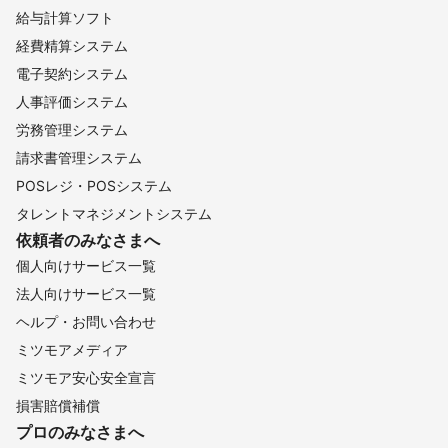
【
埼玉県
】
給与計算ソフト
和光市
戸田市
蕨市
川口市
朝霞市
草加市
経費精算システム
新座市
八潮市
志木市
三郷市
富士見市
三芳町
電子契約システム
越谷市
さいたま市
吉川市
所沢市
ふじみ野市
人事評価システム
松伏町
上尾市
川越市
春日部市
狭山市
蓮田市
労務管理システム
伊奈町
入間市
白岡市
宮代町
桶川市
杉戸町
請求書管理システム
川島町
鶴ヶ島市
北本市
坂戸市
日高市
幸手市
POSレジ・POSシステム
久喜市
吉見町
毛呂山町
鴻巣市
鳩山町
東松山市
タレントマネジメントシステム
飯能市
加須市
越生町
滑川町
行田市
嵐山町
依頼者のみなさまへ
ときがわ町
羽生市
小川町
熊谷市
東秩父村
個人向けサービス一覧
横瀬町
寄居町
深谷市
長瀞町
皆野町
美里町
法人向けサービス一覧
本庄市
秩父市
神川町
小鹿野町
上里町
ヘルプ・お問い合わせ
【
静岡県
】
ミツモアメディア
小山町
熱海市
御殿場市
裾野市
函南町
三島市
ミツモア安心安全宣言
長泉町
清水町
伊豆の国市
伊東市
沼津市
富士市
損害賠償補償
プロのみなさまへ
富士宮市
伊豆市
東伊豆町
河津町
西伊豆町