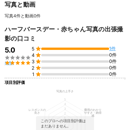
写真と動画
1組1組お打ち合わせを重ねさせていただき、

プラン・撮影場所・ご予算・撮りたいイメージなどをお伺いし
て、

写真4件と動画0件
その素敵な一瞬を一緒に形として残すお手伝いをさせて頂ければ
すべて見る
ハーフバースデー・赤ちゃん写真の出張撮
これまでの実績
影の口コミ
・ウエディング前撮り

・マタニティフォト


1件
5.0
5
・ニューボーンフォト


0件
4
・カップルフォト



0件
3

(1件)
・ファミリーフォト


0件
2
・フレンドフォト


0件
1
・個人撮影(プロフィール・宣材・ポートレートなど)
アピールポイント
項目別評価
少人数の会社でありますが、少人数だからこそお客様との信頼と
写真の上手さ
コミュニケーションを大切に撮影をしております。

お問合せやご質問等のみでも、もちろん構いませんのでお気軽に
5
4
お問合せください。

3
レスポンスの
費用のわかり
何卒宜しくお願い致します。
良さ
やすさ・納得
2
感
1
このプロへの項目別評価は
まだありません。