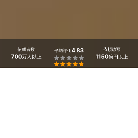
依頼者数
依頼総額
4.83
平均評価
700
1150
万
人以上
億円以上


岩手県のフロアクリーニング業者探しはミツモアで。
床の汚れやヌメリといったお客様の悩みをフロアクリーニ
ングで解決しませんか？
フロアクリーニングでは、床に染み付いた黒ずみやホコリ
などを取り除いて、隅々まで綺麗にします。
床拭き・掃除機・ワックスがけで新品のような美しさを取
り戻します。
ハウスクリーニングを得意としているプロが専門知識や専
用道具を用いて、お客様のご要望に沿ったクリーニングを