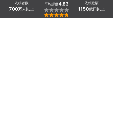
依頼者数
依頼総額
4.83
平均評価
700
1150
万
人以上
億円以上


広島県のダクト清掃業者探しはミツモアで。
ダクトには空調ダクト・換気ダクト・厨房ダクトの3種類
あり、使用目的によって分かれます。そのため、汚れ方に
関してもそれぞれのダクトで違いがあり、掃除の仕方も種
類や状況によって対応しなければなりません。
ダクト内の汚れは基本的にホコリやチリですが、厨房ダク
トや換気ダクトでは油汚れが蓄積している場合があり、火
災を引き起こす原因となってしまいます。
お客様ご自身でのダクト内の清掃は簡単ではなく、専門的
な知識や専用道具が必要になります。
ミツモアにいるダクト清掃業者には飲食店やマンションと
いった様々な環境での施工経験があるので、安心してお任
せください。
定期的な清掃で清潔かつ安全な生活をしませんか？
まずは見積もりから。