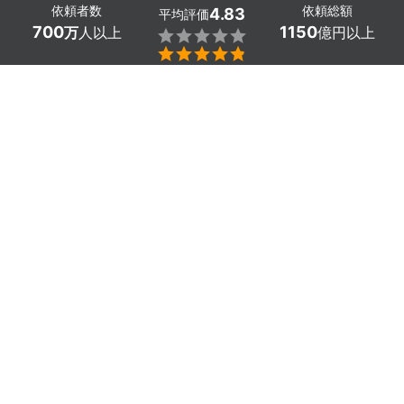
依頼者数
依頼総額
4.83
平均評価
700
1150
万
人以上
億円以上


神奈川県大和市のドローン測量・点検のカメラマン探しは
ミツモアで。
近年、ドローンという言葉を耳にする回数が増えているの
ではないでしょうか？
DX改革により、上空から設備点検や測量が可能となり、
地上での調査と比べても圧倒的なコスト削減が実現してい
ます。また、全方位からの撮影により、異常箇所の早期発
見が可能です。
ミツモアには経験豊富なプロが数多くおり、ドローン飛行
時には周辺に細心の注意を払って作業に取り掛かりますの
でご安心ください。
まずはミツモアで見積もりを取ってみましょう。
かんたん・お得な見積もり体験を、ミツモアで。