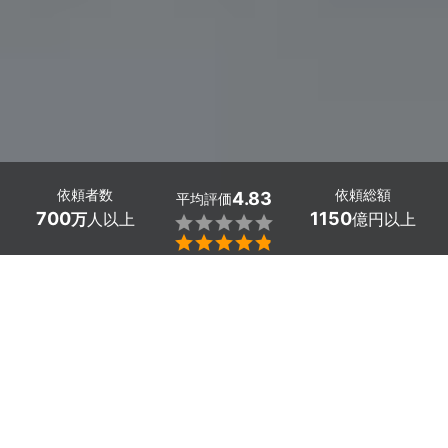
依頼者数
依頼総額
4.83
平均評価
700
1150
万
人以上
億円以上


神奈川県愛川町のドローン測量・点検のカメラマン探しは
ミツモアで。
近年、ドローンという言葉を耳にする回数が増えているの
ではないでしょうか？
DX改革により、上空から設備点検や測量が可能となり、
地上での調査と比べても圧倒的なコスト削減が実現してい
ます。また、全方位からの撮影により、異常箇所の早期発