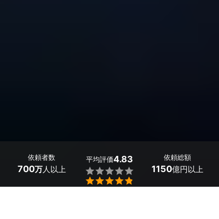
依頼者数
依頼総額
4.83
平均評価
700
1150
万
人以上
億円以上


静岡県のビジネスプロフィール写真カメラマン探しはミツ
モアで。