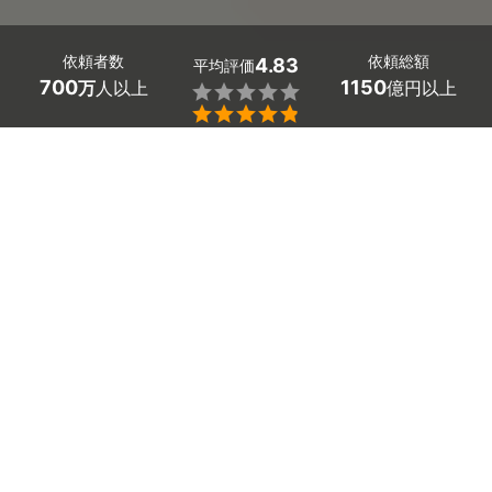
依頼者数
依頼総額
4.83
平均評価
700
1150
万
人以上
億円以上


ミツモアなら埼玉県幸手市の風呂釜（追い炊き配管）の
洗浄の優良業者を、料金や口コミなど複数の条件で比較
できます。浴槽の縁に浮いてくる茶色い湯垢やお湯の生
臭いニオイも、洗剤が届きにくい配管の奥まで徹底的に
洗浄してすっきり除去。
費用相場は11,000～14,000円
ほどで、現在地から近くの優良業者を手間なく見つけら
れます。
埼玉県幸手市のおすすめ風呂釜洗浄業者
ハーベーハウスクリーニング