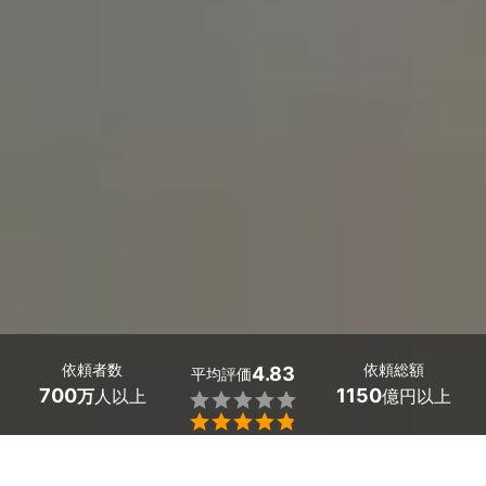
依頼者数
依頼総額
4.83
平均評価
700
1150
万
人以上
億円以上


千葉県南房総市の民泊・airbnbの清掃・管理は、ミツモア