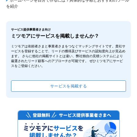
株式会社ハンズ
を紹介
サービス提供事業者さま向け
ミツモアにサービスを掲載しませんか？
ミツモアは依頼者さまと事業者さまをつなぐマッチングサイトです。貴社サ
ービスを登録することで、リードの獲得及びサービスの認知度向上が見込め
FREE CODE（フリーコード）
ます。 さらに他社の掲載サイトとは違い、弊社独自の見積システムにより
株式会社アドテクニカ
厳選されたリード顧客へのアプローチが可能です。 ぜひミツモアにサービ
スをご登録ください。
サービスを掲載する
Jimdo（ジンドゥー）
株式会社 KDDI ウェブコミュニケーションズ