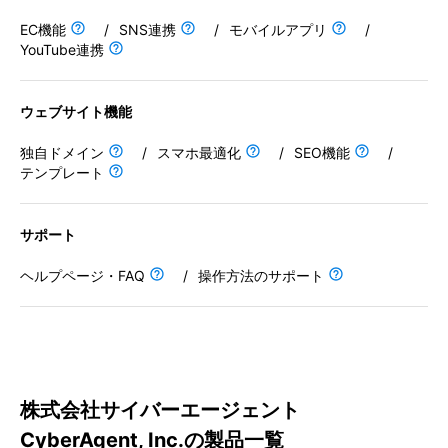
操作方法のサポート
EC機能
/
SNS連携
/
モバイルアプリ
/
YouTube連携
保存機能
ウェブサイト機能
独自ドメイン
/
スマホ最適化
/
SEO機能
/
テンプレート
プレミアムプラン
サポート
800
円
ヘルプページ・FAQ
/
操作方法のサポート
月
連携・拡張機能
株式会社サイバーエージェント
EC機能
CyberAgent, Inc.の製品一覧