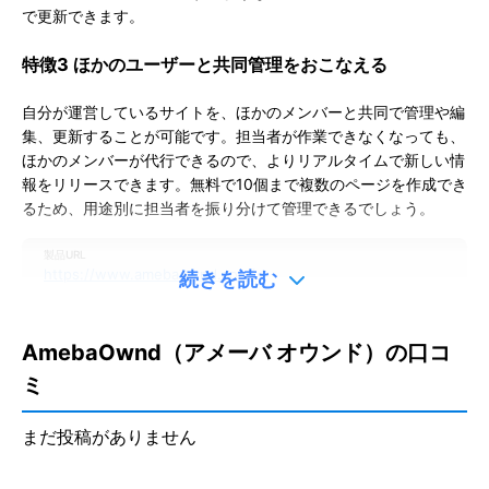
で更新できます。
特徴3 ほかのユーザーと共同管理をおこなえる
自分が運営しているサイトを、ほかのメンバーと共同で管理や編
集、更新することが可能です。担当者が作業できなくなっても、
ほか
のメンバーが代行できるので、よりリアルタイムで新しい情
報をリリースできます。
無料で10個まで複数のページを作成でき
るため、用途別に担当者を振り分けて管理できるでしょう。
製品URL
https://www.amebaownd.com/
続きを読む
更新日：
2026/06/18
※本ページは、公表されている情報を元にミツモアが作成したものです。
AmebaOwnd（アメーバ オウンド）の口コ
掲載に関するお問い合わせ
ミ
口コミを投稿する
まだ投稿がありません