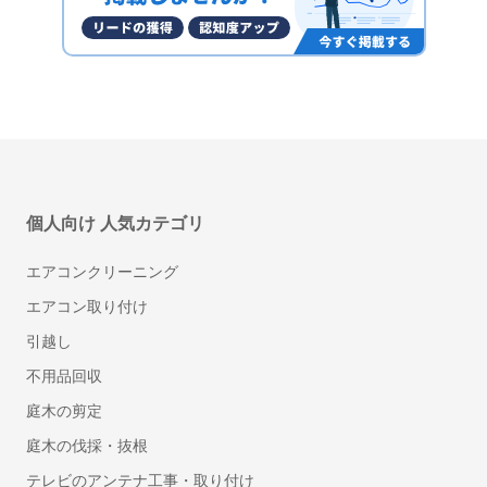
micro CMS（マイクロCMS）
株式会社microCMS
個人向け 人気カテゴリ
エアコンクリーニング
エアコン取り付け
SmartPage（スマートページ）
アイ・モバイル株式会社
引越し
不用品回収
庭木の剪定
庭木の伐採・抜根
テレビのアンテナ工事・取り付け