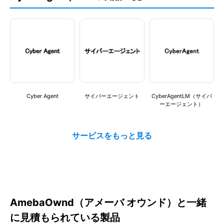
SNS連携
モバイルアプリ
YouTube連携
ウェブサイト機能
独自ドメイン
Cyber Agent
サイバーエージェント
CyberAgentLM（サイバ
スマホ最適化
ーエージェント）
SEO機能
テンプレート
サポート
ヘルプページ・FAQ
操作方法のサポート
AmebaOwnd（アメーバ オウンド）と一緒
に見積もられている製品
保存機能