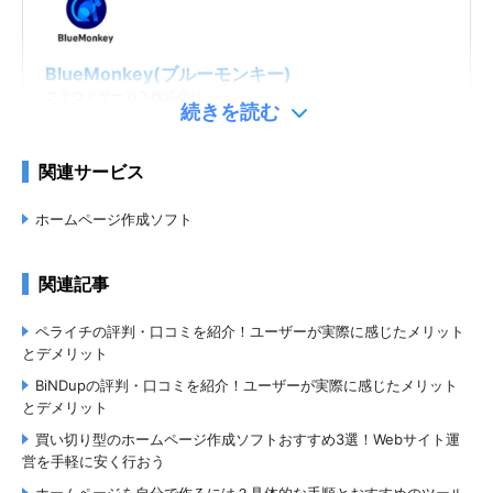
BlueMonkey(ブルーモンキー)
クラウドサーカス株式会社
続きを読む
関連サービス
ホームページ作成ソフト
BiNDup（バインドアップ）
関連記事
株式会社ウェブライフ
ペライチの評判・口コミを紹介！ユーザーが実際に感じたメリット
とデメリット
BiNDupの評判・口コミを紹介！ユーザーが実際に感じたメリット
とデメリット
買い切り型のホームページ作成ソフトおすすめ3選！Webサイト運
営を手軽に安く行おう
Crayon（クレヨン）
ホームページを自分で作るには？具体的な手順とおすすめのツール