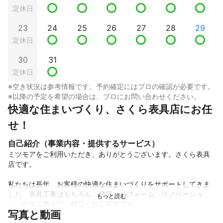
定休日
23
24
25
26
27
28
29
定休日
30
31
定休日
※空き状況は参考情報です。予約確定にはプロの確認が必要です。
※以降の予定を希望の場合は、プロにお問い合わせください。
快適な住まいづくり、さくら表具店にお任
せ！
自己紹介（事業内容・提供するサービス）
ミツモアをご利用いただき、ありがとうございます。さくら表具
店です。

私たちは長年、お客様の快適な住まいづくりをサポートしてきま
した。表具工事はもちろん、建築、リフォーム、リノベーショ
ン、内装工事まで、幅広く対応可能です。

写真と動画
熟練の職人が、お客様のご要望を丁寧に伺い、最適なプランをご