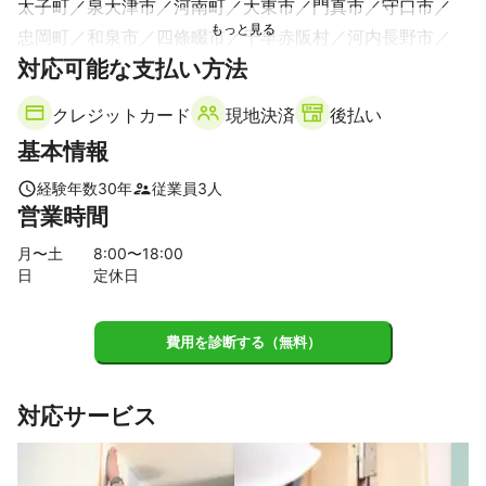
太子町
泉大津市
河南町
大東市
門真市
守口市
忠岡町
和泉市
四條畷市
千早赤阪村
河内長野市
対応可能な支払い方法
寝屋川市
摂津市
豊中市
吹田市
岸和田市
交野市
貝塚市
熊取町
池田市
茨木市
枚方市
泉佐野市
クレジットカード
現地決済
後払い
箕面市
田尻町
高槻市
泉南市
豊能町
島本町
基本情報
阪南市
【
奈良県
】
経験年数
30
年
従業員
3
人
営業時間
三郷町
王寺町
香芝市
平群町
葛城市
生駒市
【
和歌山県
】
月〜土
8
:00〜
18
:00
日
定休日
橋本市
九度山町
紀の川市
【
京都府
】
京田辺市
木津川市
八幡市
城陽市
費用を診断する（無料）
【
兵庫県
】
尼崎市
伊丹市
芦屋市
西宮市
川西市
神戸市
対応サービス
宝塚市
猪名川町