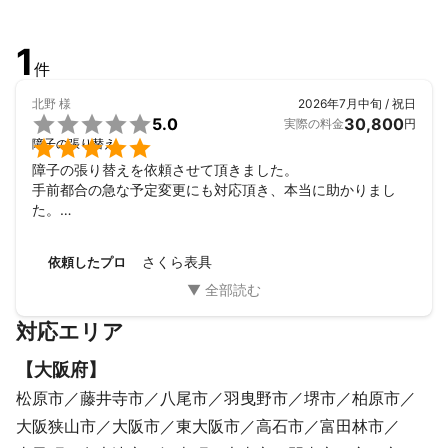
1
件
北野
様
2026年7月中旬 / 祝日

5.0
30,800
実際の料金
円

障子の張り替え
障子の張り替えを依頼させて頂きました。

手前都合の急な予定変更にも対応頂き、本当に助かりまし
た。

また、丁寧な施工で、大変、良かったです。

また、機会があれば是非、お願いしたいと思います。

さくら表具
依頼したプロ
ありがとうございました。
対応エリア
【
大阪府
】
松原市
藤井寺市
八尾市
羽曳野市
堺市
柏原市
大阪狭山市
大阪市
東大阪市
高石市
富田林市