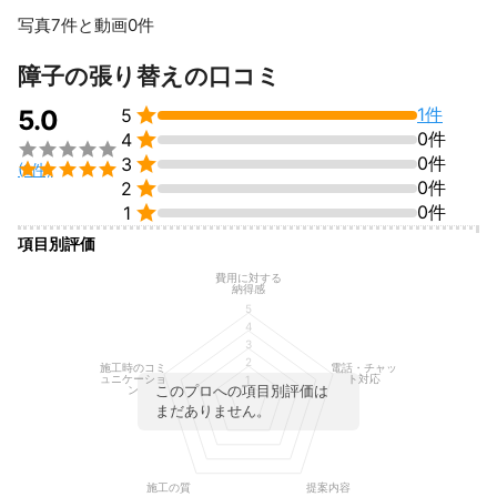
提案します。小さな修理から大規模な工事まで、お気軽にご相談
ください。

写真7件と動画0件
丁寧な施工と万全のアフターフォローで、安心と満足をお届けし
すべて見る
ます。住まいに関するお困りごとは、さくら表具店にお任せくだ
障子の張り替えの口コミ
さい。

1件
これまでの実績
5.0
5

0件
4
ふすま・障子・網戸・畳・建具・リフォームまで幅広く対応。熟

練の技術と豊富な実績で、皆様の住まいを快適で美しく守り抜き

0件
3

(1件)

0件
2
アピールポイント

0件
1
ふすま・建具・畳は、日本古来のエコ商品で特に江戸時代は、世
項目別評価
界の最先端のエコを実践した国です。

ふすま、掛け軸、屏風は、新しい紙や古紙を使って、修繕や補修
費用に対する
納得感
直し至った作業です。私どもの店は、日本本来循環方目指したエ
5
コ都市を実践を学び社会貢献担げて自然破壊無い社会！を物造り
4
3
2
施工時のコミ
電話・チャッ
ュニケーショ
ト対応
1
このプロへの項目別評価は
ン
まだありません。
施工の質
提案内容