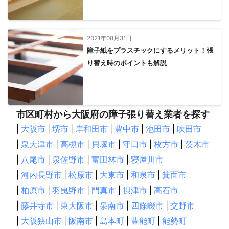
2021年08月31日
障子紙をプラスチックにするメリット！張
り替え時のポイントも解説
市区町村から大阪府の障子張り替え業者を探す
|
大阪市
|
堺市
|
岸和田市
|
豊中市
|
池田市
|
吹田市
|
泉大津市
|
高槻市
|
貝塚市
|
守口市
|
枚方市
|
茨木市
|
八尾市
|
泉佐野市
|
富田林市
|
寝屋川市
|
河内長野市
|
松原市
|
大東市
|
和泉市
|
箕面市
|
柏原市
|
羽曳野市
|
門真市
|
摂津市
|
高石市
|
藤井寺市
|
東大阪市
|
泉南市
|
四條畷市
|
交野市
|
大阪狭山市
|
阪南市
|
島本町
|
豊能町
|
能勢町