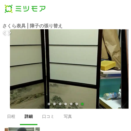
さくら表具 | 障子の張り替え
●
●
●
●
●
●
●
日程
詳細
口コミ
写真