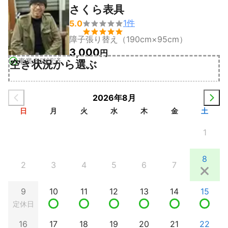
さくら表具
1
件
5.0


障子張り替え（190cm×95cm）
3,000
円
事業者確認済
空き状況から選ぶ
2026年8月
日
月
火
水
木
金
土
1
8
2
3
4
5
6
7
9
10
11
12
13
14
15
定休日
16
17
18
19
20
21
22