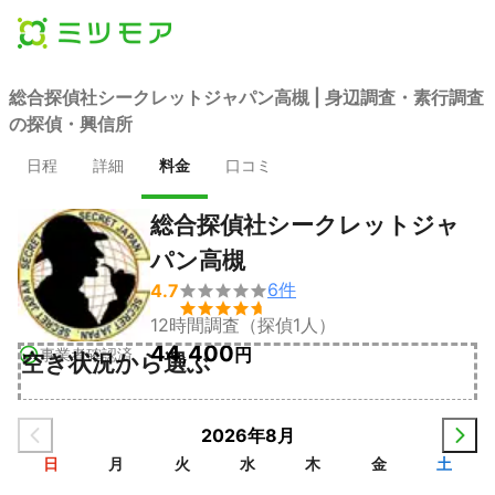
総合探偵社シークレットジャパン高槻 | 身辺調査・素行調査
の探偵・興信所
日程
詳細
料金
口コミ
総合探偵社シークレットジャ
パン高槻
6
件
4.7


12時間調査（探偵1人）
44,400
円
事業者確認済
空き状況から選ぶ
2026年8月
日
月
火
水
木
金
土