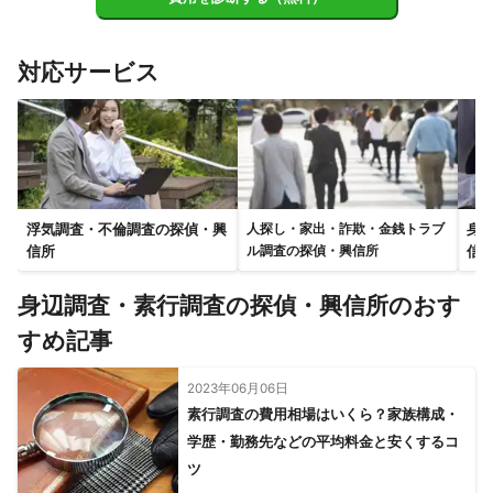
対応サービス
浮気調査・不倫調査の探偵・興
身
人探し・家出・詐欺・金銭トラブ
信所
信
ル調査の探偵・興信所
身辺調査・素行調査の探偵・興信所のおす
すめ記事
2023年06月06日
素行調査の費用相場はいくら？家族構成・
学歴・勤務先などの平均料金と安くするコ
ツ