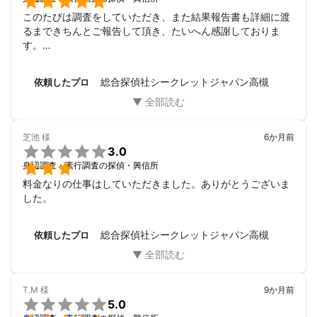

このたびは調査をしていただき、また結果報告書も詳細に渡
るまできちんとご報告して頂き、たいへん感謝しておりま
す。

調査料金の面では、これだけの調査をしていただいていなが
らとても安いと感じました。

総合探偵社シークレットジャパン高槻
依頼したプロ
また何かの折にはこちらに調査依頼をお願いしたいと思いま
す。
芝池
様
6か月前

3.0

身辺調査・素行調査の探偵・興信所
料金なりの仕事はしていただきました。ありがとうございま
した。
総合探偵社シークレットジャパン高槻
依頼したプロ
T.M
様
9か月前

5.0