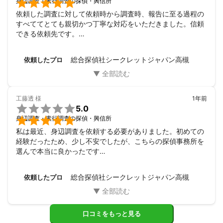

身辺調査・素行調査の探偵・興信所
依頼した調査に対して依頼時から調査時、報告に至る過程の
すべててとても親切かつ丁寧な対応をいただきました。信頼
できる依頼先です。

今回はありがとうございました。
総合探偵社シークレットジャパン高槻
依頼したプロ
工藤透
様
1年前

5.0

身辺調査・素行調査の探偵・興信所
私は最近、身辺調査を依頼する必要がありました。初めての
経験だったため、少し不安でしたが、こちらの探偵事務所を
選んで本当に良かったです

まず、最初の相談からとても丁寧に対応していただきまし
た。スタッフの方々は非常にプロフェッショナルで、私の要
総合探偵社シークレットジャパン高槻
依頼したプロ
望や懸念をしっかり聞いてくれました。そのおかげで、安心
して依頼を進めることができました

調査の結果も素晴らしく、報告書もわかりやすくまとめられ
ており、私が知りたかったことがすべて明確に示されていま
口コミをもっと見る
した
