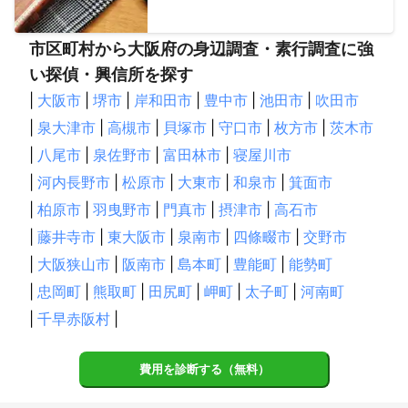
市区町村から大阪府の身辺調査・素行調査に強
い探偵・興信所を探す
|
大阪市
|
堺市
|
岸和田市
|
豊中市
|
池田市
|
吹田市
|
泉大津市
|
高槻市
|
貝塚市
|
守口市
|
枚方市
|
茨木市
|
八尾市
|
泉佐野市
|
富田林市
|
寝屋川市
|
河内長野市
|
松原市
|
大東市
|
和泉市
|
箕面市
|
柏原市
|
羽曳野市
|
門真市
|
摂津市
|
高石市
|
藤井寺市
|
東大阪市
|
泉南市
|
四條畷市
|
交野市
|
大阪狭山市
|
阪南市
|
島本町
|
豊能町
|
能勢町
|
忠岡町
|
熊取町
|
田尻町
|
岬町
|
太子町
|
河南町
|
千早赤阪村
|
費用を診断する（無料）