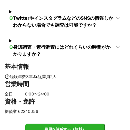
南山城村
南丹市
【
兵庫県
】
川西市
伊丹市
尼崎市
宝塚市
猪名川町
西宮市
Q
TwitterやインスタグラムなどのSNSの情報しか
芦屋市
わからない場合でも調査は可能ですか？
【
滋賀県
】
草津市
大津市
栗東市
Q
身辺調査・素行調査にはどれくらいの時間がか
かりますか？
基本情報
経験年数
3
年
従業員
2
人
営業時間
全日
0
:00〜
24
:00
資格・免許
探偵業 62240056
費用を診断する（無料）