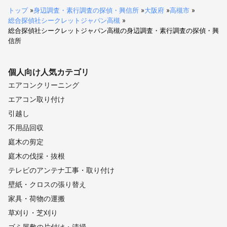
トップ
»
身辺調査・素行調査の探偵・興信所
»
大阪府
»
高槻市
»
総合探偵社シークレットジャパン高槻
»
総合探偵社シークレットジャパン高槻の身辺調査・素行調査の探偵・興
信所
個人向け
人気カテゴリ
エアコンクリーニング
エアコン取り付け
引越し
不用品回収
庭木の剪定
庭木の伐採・抜根
テレビのアンテナ工事・取り付け
壁紙・クロスの張り替え
家具・荷物の運搬
草刈り・芝刈り
ゴミ屋敷の片付け・清掃