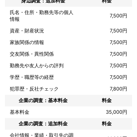
身辺調査：追加料金
料金
氏名・住所・勤務先等の個人
グループ年間相談件数3000件以上

7,500円
事前打ち合わせ、現地下見、ロールプレイング、捜査に対しての
情報
調査員同士の知見共有を徹底的に行い、調査成功に全力掲げてお
資産・財産状況
7,500円
ります。

家族関係の情報
7,500円
アピールポイント
交友関係・異性関係
7,500円
「依頼者様に寄り添う」

「依頼者様とのコミュニケーション」

勤務先や友人からの評判
7,500円
「調査結果にこだわる」

という３つの理念に基づき、自身の経験を活かし、全国90支社の
学歴・職歴等の経歴
7,500円
ネットワークと豊富な経験、知見共有を行い徹底的な調査を行い
ます。

犯罪歴・反社チェック
7,800円
料金体系をはじめ、是非他社様とお比べください。

企業の調査：基本料金
料金
カウセリング(面談)から調査まで全て弊社で行います。

基本料金
35,000円
それにより良心的な価格で実現しております。

企業の調査：追加料金
料金
探偵の料金設定は本当にわかりづらいです。

わかりづらいからこそ見積もりも大幅に違います。

会社情報・業績・取引先の調