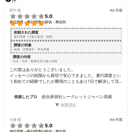
件
田中
様
4か月前

5.0

身辺調査・素行調査の探偵・興信所
依頼された調査
素行調査（行動の監視・調査）
調査の対象
結婚・交際相手・男女関連
調査の内容
氏名・住所・勤務先等の個人情報
この度はありがとうございました。

メッセージの段階から親切で安心できました。素行調査とい
う初めての経験でしたが費用のこともあり1日で解決して頂
けて感謝しかないです。今後のことでとても悩んでおりまし
たが今回相談した事で前に進めたことがとても嬉しいです。
総合探偵社シークレットジャパン高槻
依頼したプロ
お忙しい中ありがとうございました。
七海
様
4か月前

5.0
身辺調査・素行調査の探偵・興信所