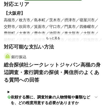
対応エリア
何よりも、こちらの事務所の信頼性と誠実さが印象に残りま
した。調査の過程でも、進捗状況をこまめに連絡してくれた
【
大阪府
】
ので、常に安心感を持っていられました

もし身辺調査を考えている方がいれば、ぜひこの探偵事務所
高槻市
枚方市
島本町
茨木市
摂津市
寝屋川市
をおすすめします。私のように不安を抱えている方にも、し
交野市
吹田市
箕面市
守口市
門真市
四條畷市
っかりサポートしてくれると思います。心から感謝していま
す
豊能町
大東市
豊中市
池田市
東大阪市
大阪市
能勢町
八尾市
柏原市
藤井寺市
松原市
羽曳野市
対応可能な支払い方法
太子町
堺市
【
奈良県
】
銀行振込
生駒市
奈良市
平群町
斑鳩町
大和郡山市
三郷町
総合探偵社シークレットジャパン高槻の身
安堵町
王寺町
河合町
川西町
上牧町
三宅町
辺調査・素行調査の探偵・興信所のよくあ
香芝市
広陵町
田原本町
天理市
葛城市
【
る質問への回答
京都府
】
大山崎町
八幡市
長岡京市
向日市
京田辺市
久御山町
城陽市
精華町
宇治市
井手町
亀岡市
Q
依頼する際に、調査対象の人物情報や書類など
京都市
木津川市
宇治田原町
和束町
笠置町
を、どの程度用意する必要がありますか