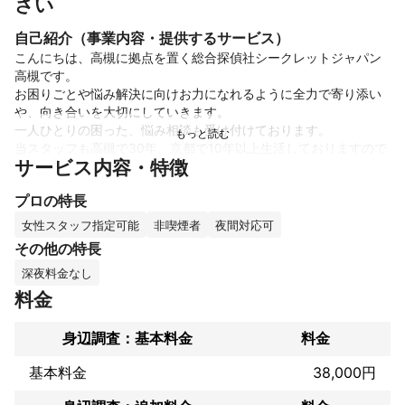
さい
自己紹介（事業内容・提供するサービス）
こんにちは、高槻に拠点を置く総合探偵社シークレットジャパン
高槻です。

お困りごとや悩み解決に向けお力になれるように全力で寄り添い
や、向き合いを大切にしていきます。

一人ひとりの困った、悩み相談も受け付けております。

当スタッフも高槻で30年、京都で10年以上生活しておりますので
サービス内容・特徴
北摂（特に高槻）・京都には土地勘があります。

プロの特長
主な調査事項

浮気、不倫、結婚前相談、素行調査等、行方不明の捜査など多岐
女性スタッフ指定可能
非喫煙者
夜間対応可
にわたります。

その他の特長
あまり難しく考えず気軽にご相談ください。

深夜料金なし
料金
これまでの実績
・不倫調査、浮気調査

身辺調査：基本料金
料金
・結婚前身辺調査、素行調査

・知人、恋人、金銭トラブル相手の行方調査

基本料金
38,000円
・ストーカー調査

・人捜し
