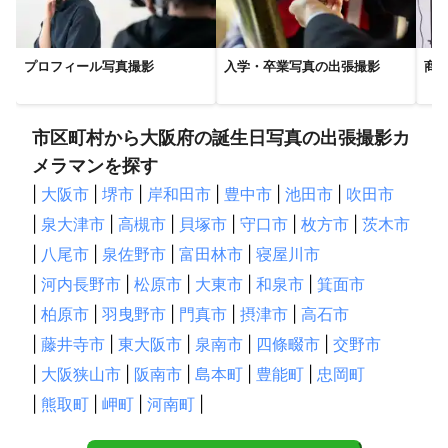
サプライズパーティーを写真で記録したい方

大切な家族や友人との誕生日を、美しい写真で振り返りたい方
これまでの実績
プロフィール写真撮影
入学・卒業写真の出張撮影
商
実績の多い映像ジャンル：

商品・サービス紹介, インタビュー, デジタルサイネージ

2022年3月 〜 現在

市区町村から大阪府の誕生日写真の出張撮影カ
UNIT BASE株式会社：講師担当

メラマンを探す
受講生の目標や目的をヒアリングし、最適なプランニングを行
|
大阪市
|
堺市
|
岸和田市
|
豊中市
|
池田市
|
吹田市
い、目標達成のためにサポート。講師の育成やフォローを担当す
るSV業務も兼務。

|
泉大津市
|
高槻市
|
貝塚市
|
守口市
|
枚方市
|
茨木市
|
八尾市
|
泉佐野市
|
富田林市
|
寝屋川市
2022年4月 〜 現在

有限会社TSP（業務委託）：ディレクション業務・編集担当

|
河内長野市
|
松原市
|
大東市
|
和泉市
|
箕面市
主にデジタルサイネージ広告を担当。撮影から編集までの一貫業
|
柏原市
|
羽曳野市
|
門真市
|
摂津市
|
高石市
務を担当し、クライアントとの信頼関係を築く。

|
藤井寺市
|
東大阪市
|
泉南市
|
四條畷市
|
交野市
2017年4月 〜 2021年

|
大阪狭山市
|
阪南市
|
島本町
|
豊能町
|
忠岡町
東芝テックソリューションサービス株式会社：カスタマーエンジ
ニア（CE）

|
熊取町
|
岬町
|
河南町
|
POSシステム、デジタル複合機、自動認識システム、インクジェ
ット技術を活用し、店舗やオフィスのビジネス効率化をサポー