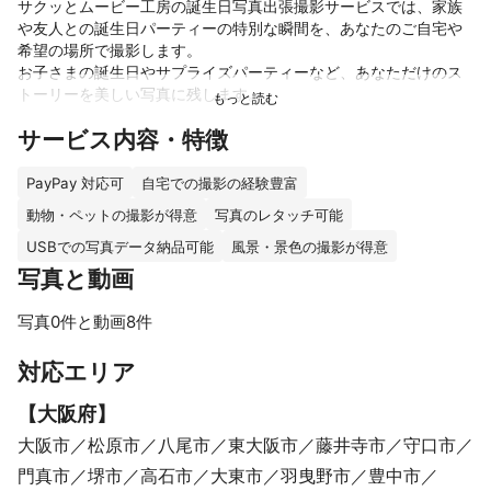
サクッとムービー工房の誕生日写真出張撮影サービスでは、家族
や友人との誕生日パーティーの特別な瞬間を、あなたのご自宅や
希望の場所で撮影します。

お子さまの誕生日やサプライズパーティーなど、あなただけのス
トーリーを美しい写真に残します。

サービス内容・特徴
サービスの魅力

出張撮影でリラックスした雰囲気を

ご自宅や思い出の場所での撮影なので、スタジオとは違うリラッ
PayPay 対応可
自宅での撮影の経験豊富
クスした自然な笑顔を引き出します。特別な日だからこそ、普段
動物・ペットの撮影が得意
写真のレタッチ可能
通りの家族や友人との絆を大切にした写真を撮影します。

USBでの写真データ納品可能
風景・景色の撮影が得意
一瞬を逃さない、プロフェッショナルな技術

写真と動画
誕生日ケーキを囲む瞬間やプレゼントを開ける時の笑顔、その日
しか撮れない特別な瞬間をプロのカメラマンがしっかりと捉えま
写真0件と動画8件
す。お子さまやご年配の方でも、自然な表情や動きを見逃しませ
ん。

すべて見る
対応エリア
手頃な価格で特別な日をカバー

【
大阪府
】
高品質な写真撮影を、手頃な価格でご提供いたします。大切な家
大阪市
松原市
八尾市
東大阪市
藤井寺市
守口市
族や友人との時間を記念に残すためのサービスですので、予算に
合わせたプランをご提案します。

門真市
堺市
高石市
大東市
羽曳野市
豊中市