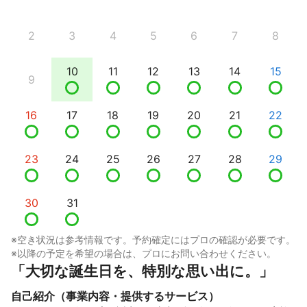
2
3
4
5
6
7
8
10
11
12
13
14
15
9
16
17
18
19
20
21
22
23
24
25
26
27
28
29
30
31
※空き状況は参考情報です。予約確定にはプロの確認が必要です。
※以降の予定を希望の場合は、プロにお問い合わせください。
「大切な誕生日を、特別な思い出に。」
自己紹介（事業内容・提供するサービス）