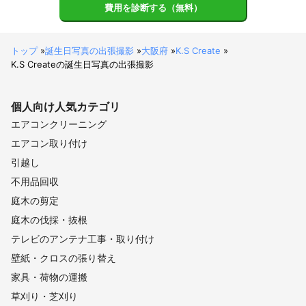
ト。

費用を診断する（無料）
2010年4月 〜 2017年

仲卸業

トップ
»
誕生日写真の出張撮影
»
大阪府
»
K.S Create
»
地域のスーパーに対して商品卸売を担当。商談から営業までを担
K.S Createの誕生日写真の出張撮影
当し、年間10億円の売上目標に貢献。

取引先情報

個人向け
人気カテゴリ
株式会社トラーチ：広告制作および映像コンテンツの提供

エアコンクリーニング
PAPAS&MAMAS：採用動画の制作とSNS運用支援

有限会社TSP：デジタルサイネージ広告のディレクションおよび
エアコン取り付け
編集
引越し
アピールポイント
不用品回収
「映像は、想いを伝える手段である」と、私は本気で信じていま
す。

庭木の剪定
それは、お客さまの表情・声・空気感・言葉の奥にある気持ちま
庭木の伐採・抜根
で、

映像を通じて“かたち”として未来に残せる力があるからです。

テレビのアンテナ工事・取り付け
壁紙・クロスの張り替え
K.S Createでは、まず“人の話を聞くこと”からスタートします。

家具・荷物の運搬
どんな想いがあるのか、どんなふうに伝えたいのか。

ご依頼者の背景や言葉を丁寧に汲み取りながら、

草刈り・芝刈り