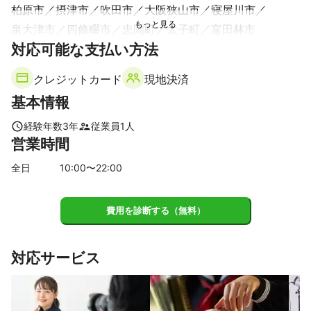
柏原市
摂津市
吹田市
大阪狭山市
寝屋川市
思い出を残す多彩なオプション

撮影した写真は、オンラインでのデジタル納品はもちろん、アル
泉大津市
四條畷市
忠岡町
太子町
富田林市
バムやプリント写真、フォトフレームなど、多彩なオプションで
【
対応可能な支払い方法
奈良県
】
お届けします。大切な写真をいつでも見返せる形で提供いたしま
三郷町
平群町
王寺町
す。

クレジットカード
現地決済
【
兵庫県
】
撮影の流れ

基本情報
尼崎市
伊丹市
お問い合わせ・ご相談

撮影日や場所、どのようなシーンを撮影したいかなどをヒアリン
経験年数
3
年
従業員
1
人
グし、あなたに合ったプランをご提案します。

営業時間
撮影当日

全日
10
:00〜
22
:00
指定された場所にプロのカメラマンが出張し、リラックスした雰
囲気で撮影します。特別な日の瞬間を写真に残すため、自由に楽
しんでいただける空間作りを心がけています。

費用を診断する（無料）
納品・編集

撮影後は、プロフェッショナルな編集を施した写真をオンライン
対応サービス
またはアルバム形式でお届けします。

こんな方におすすめ

お子さまの誕生日を特別な思い出に残したい方
