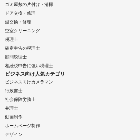
その人らしい映像表現をご提案・制作しています。

ゴミ屋敷の片付け・清掃
また、私は撮影・編集だけでなく、「文章設計・コンセプトづく
ドア交換・修理
り」も含めたご提案を得意としています。

鍵交換・修理
「うまく言葉にできないけど、想いはある」——そんな方のお力
空室クリーニング
になれるのが、私の仕事です。

税理士
「一緒につくる映像が、誰かの心に残るように」

確定申告の税理士
そんな想いで、日々カメラを回しています。

まずは小さなご相談からでも大歓迎です。どうぞよろしくお願い
顧問税理士
いたします。
相続税申告に強い税理士
ビジネス向け
人気カテゴリ
ビジネス向けカメラマン
行政書士
社会保険労務士
弁理士
動画制作
ホームページ制作
デザイン