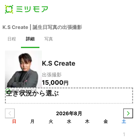
●
●
●
●
●
●
●
K.S Create | 誕生日写真の出張撮影
日程
詳細
写真
K.S Create
出張撮影
15,000
円
事業者確認済
空き状況から選ぶ
2026年8月
日
月
火
水
木
金
土
1