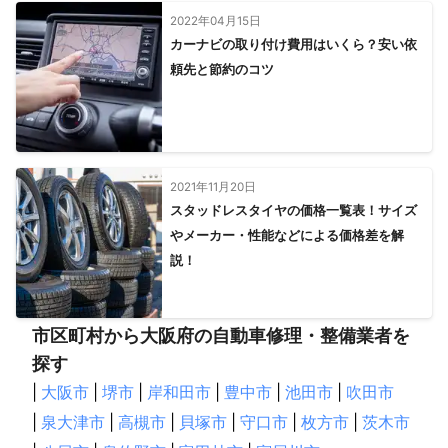
2022年04月15日
カーナビの取り付け費用はいくら？安い依
頼先と節約のコツ
2021年11月20日
スタッドレスタイヤの価格一覧表！サイズ
やメーカー・性能などによる価格差を解
説！
市区町村から大阪府の自動車修理・整備業者を
探す
|
大阪市
|
堺市
|
岸和田市
|
豊中市
|
池田市
|
吹田市
|
泉大津市
|
高槻市
|
貝塚市
|
守口市
|
枚方市
|
茨木市