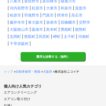
|
八尾市
|
泉佐野市
|
富田林市
|
寝屋川市
|
河内長野市
|
松原市
|
大東市
|
和泉市
|
箕面市
|
柏原市
|
羽曳野市
|
門真市
|
摂津市
|
高石市
|
藤井寺市
|
東大阪市
|
泉南市
|
四條畷市
|
交野市
|
大阪狭山市
|
阪南市
|
島本町
|
豊能町
|
能勢町
|
忠岡町
|
熊取町
|
田尻町
|
岬町
|
太子町
|
河南町
|
千早赤阪村
|
費用を診断する（無料）
トップ
»
自動車修理・整備
»
大阪府
»
株式会社ニコイチ
個人向け
人気カテゴリ
エアコンクリーニング
エアコン取り付け
引越し