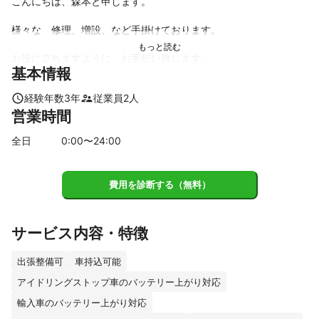
こんにちは、森本と申します。

様々な　修理、増設、など手掛けております。

お役に立ちますように、お手伝い致します。

基本情報
宜しく願いますします。

経験年数
3
年
従業員
2
人
営業時間
全日
0
:00〜
24
:00
費用を診断する（無料）
これまでの実績
サービス内容・特徴
ある程度の車のバッテリーは施工しました。
アピールポイント
出張整備可
車持込可能
満足して頂けるように頑張ります。
アイドリングストップ車のバッテリー上がり対応
輸入車のバッテリー上がり対応