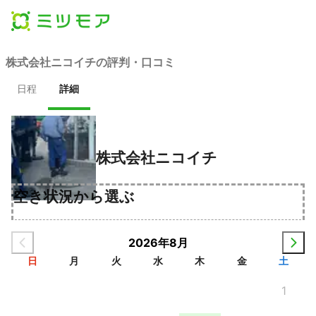
株式会社ニコイチの評判・口コミ
日程
詳細
株式会社ニコイチ
空き状況から選ぶ
2026年8月
日
月
火
水
木
金
土
1