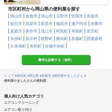
市区町村から岡山県の便利屋を探す
|
岡山市
|
倉敷市
|
津山市
|
玉野市
|
笠岡市
|
井原市
|
総社市
|
高梁市
|
新見市
|
備前市
|
瀬戸内市
|
赤磐市
|
真庭市
|
美作市
|
浅口市
|
和気町
|
早島町
|
里庄町
|
矢掛町
|
新庄村
|
鏡野町
|
勝央町
|
奈義町
|
西粟倉村
|
久米南町
|
美咲町
|
吉備中央町
|
費用を診断する（無料）
トップ
»
便利屋
»
岡山県
»
倉敷市
»
便利屋やましたさん
»
便利屋やましたさんの便利屋
個人向け
人気カテゴリ
エアコンクリーニング
エアコン取り付け