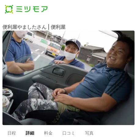
便利屋やましたさん | 便利屋
日程
詳細
料金
口コミ
写真