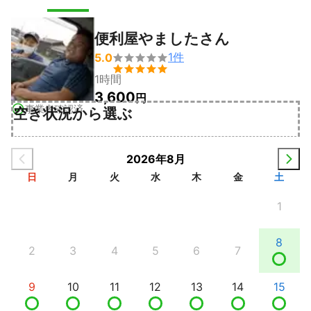
便利屋やましたさん
1
件
5.0


1時間
3,600
円
事業者確認済
空き状況から選ぶ
2026年8月
日
月
火
水
木
金
土
1
8
2
3
4
5
6
7
9
10
11
12
13
14
15