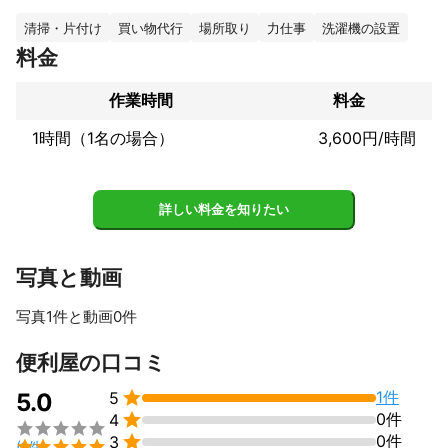
ありとあらゆる生活の中のお困りごとにお応えするのが、便利屋
の仕事です。パワーと若さでどこよりもお力になれるように努力
清掃・片付け
買い物代行
場所取り
力仕事
洗濯機の設置
いたします！弊社は色々なプロと協力し、事業をしております。

料金
まずは、お話しだけでも構いません！

作業時間
料金
早く頼めばよかった！と言われる様頑張ります。

おまかせ下さい！
1時間（1名の場合）
3,600円/時間
これまでの実績
安心！安全信頼！の株式会社です😊

軽トラ＆１Tバン＆２T車を所有し、従業員6人で頑張っておりま
す。若さを活かし体力・パワー・知識・経験値は負けません！

詳しい料金を知りたい
・600坪の山林の草刈り伐採を1日で終了させました。お客様も金
額面＆施工後ともに大満足で大変でよろこばれておりました！

写真と動画
写真1件と動画0件
アピールポイント
他社との差別化をと考え、常にお客様目線で、またお願いしても
便利屋の口コミ
らえる。プロより安いプロ！！を目指しております。


1件
5.0
5
作業時間も他社よりも早く、料金もどこよりも融通が利く業者を

0件
4

目指します。


0件
3

(1件)