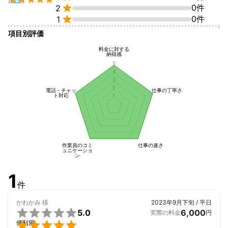

0件
2
是非、お写真を送って頂き金額のご相談をさせて頂けたらなとお

0件
1
もいます。

項目別評価
宜しくお願い致します。
料金に対する
納得感
5
4
3
2
電話・チャッ
仕事の丁寧さ
ト対応
1
作業員のコミ
仕事の速さ
ュニケーショ
ン
1
件
かわかみ
様
2023年9月下旬 / 平日

5.0
6,000
実際の料金
円

便利屋