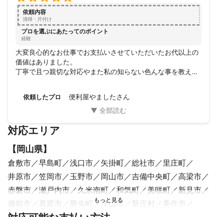
依頼内容
清掃・片付け
プロを選ぶにあたってのポイント
経験
大変良心的なお仕事でお支払いさせていただいたお代以上の
価値はありました。

丁寧で且つ親切な対応やまた私の知らない色んな事を教えて
頂いて本当にいい時間を過ごせたと思いますし、清々しい気
分になりました。

便利屋やましたさん
依頼したプロ
何分不器用な私ですのでこれからもくだらない事をお願いす
るかも知れませんがどうぞこれからも末永くお願い致しま
す。

対応エリア
またこの口コミをお読みの方にも是非やましたさんに一度お
仕事ご依頼されてみてはと思います。
【
岡山県
】
倉敷市
早島町
浅口市
矢掛町
総社市
里庄町
井原市
笠岡市
玉野市
岡山市
吉備中央町
高梁市
赤磐市
瀬戸内市
久米南町
和気町
美咲町
新見市
備前市
真庭市
勝央町
津山市
新庄村
美作市
鏡野町
奈義町
西粟倉村