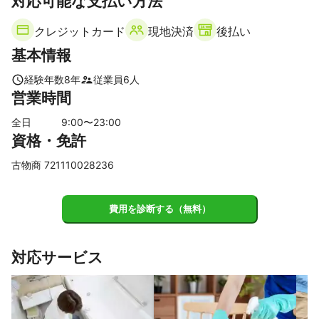
対応可能な支払い方法
【
香川県
】
クレジットカード
現地決済
後払い
直島町
坂出市
丸亀市
宇多津町
多度津町
基本情報
善通寺市
琴平町
土庄町
三豊市
高松市
綾川町
【
広島県
】
経験年数
8
年
従業員
6
人
営業時間
福山市
神石高原町
府中市
全日
9
:00〜
23
:00
資格・免許
古物商 721110028236
費用を診断する（無料）
対応サービス