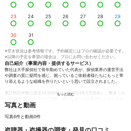
23
24
25
26
27
28
29
30
31
※空き状況は参考情報です。予約確定にはプロの確認が必要です。
※以降の予定を希望の場合は、プロにお問い合わせください。
自己紹介（事業内容・提供するサービス）
弊社は大手探偵社で長年勤めていた代表が、探偵業界の運営手法
や調査の質に疑問を感じ、困っているご依頼者様たちにもっと寄
り添えるような組織を作りたいという思いで設立されました。

累計対応件数は過去18,000件以上（2023年5月現在）、数多くの
ご依頼者様とお話させて頂き、様々なケースの案件をこなしてき
写真と動画
た経験と自信がございます。

20年以上を超えるベテラン調査員やカウンセラーが多数在籍して
おりますので、安心してご相談ください。

写真6件と動画0件
すべて見る
弊社では高い調査力、適正である料金、そして法人運営ならでは
盗聴器・盗撮器の調査・発見の口コミ