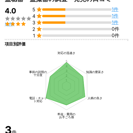
の安心感を三本柱としてご提案させて頂いております。

カウンセリングは無料ですのでその上でお断り頂いても構いませ

1件
4.0
5
ん。本当にお気軽な気持ちでご相談ください。


1件
4

経験豊富なスタッフが少しでもお力になれるよう、親身になって

1件
3

(3件)
サポート致します。


0件
2

0件
1
これまでの実績
項目別評価
累計対応件数18,000件以上（2023年5月現在）

数多くのご依頼者様とお話させて頂き、様々なケースの案件をこ
対応の迅速さ
なしてきた経験と自信があります。

5
調査は様々な事象が絡み、人それぞれ内容がまったく異なりま
4
す。

3
事前の説明の
知識の豊富さ
詳しくお話をお伺いすることで無駄なコストを減らすことができ
十分度
2
1
たりすることもありますので、まずはカウンセラーの方で詳しく
打ち合わせさせて頂ければと存じます。

カウンセリングは無料ですのでその上でお断り頂いても構いませ
電話・チャッ
人柄の良さ
ん。本当にお気軽な気持ちでご相談ください。

ト対応
経験豊富なスタッフが少しでもお力になれるよう、親身になって
サポート致します。
料金・費用の
アピールポイント
お手ごろ感
調査は、調査対象者の年齢や性格、職業や移動手段など様々な事
3
象が絡み、人それぞれ内容がまったく異なります。

件