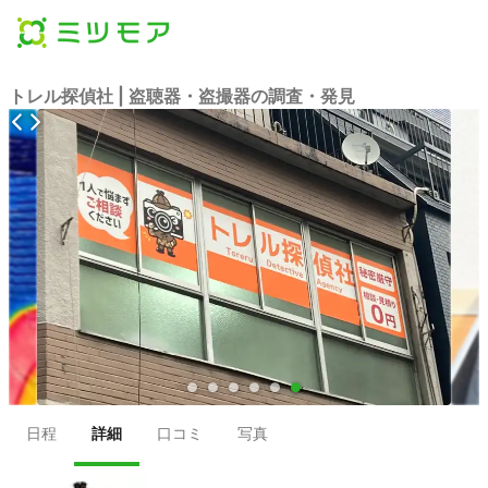
トレル探偵社 | 盗聴器・盗撮器の調査・発見
●
●
●
●
●
●
日程
詳細
口コミ
写真