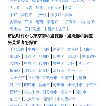
|
石神井公園
|
成城学園前・千歳烏山
|
六本木・赤坂
和光市
朝霞市
新座市
越谷市
志木市
吉川市
|
大井町・大森
|
荻窪・阿佐ヶ谷
|
西新井
さいたま市
松伏町
富士見市
三芳町
ふじみ野市
|
中野・高円寺
|
北千住
|
錦糸町・両国
所沢市
春日部市
上尾市
蓮田市
川越市
伊奈町
|
吉祥寺・三鷹
|
葛西・東陽町
|
二子玉川・自由が丘
狭山市
宮代町
杉戸町
白岡市
入間市
桶川市
|
恵比寿・三軒茶屋・中目黒
|
浅草
|
川島町
幸手市
北本市
鶴ヶ島市
久喜市
坂戸市
市区町村から東京都の盗聴器・盗撮器の調査・
日高市
吉見町
鴻巣市
毛呂山町
鳩山町
加須市
発見業者を探す
東松山市
飯能市
越生町
滑川町
行田市
羽生市
|
千代田区
|
中央区
|
港区
|
新宿区
|
文京区
|
台東区
嵐山町
ときがわ町
小川町
熊谷市
東秩父村
横瀬町
|
墨田区
寄居町
|
江東区
深谷市
|
品川区
長瀞町
|
目黒区
皆野町
|
大田区
美里町
|
世田谷区
本庄市
秩父市
神川町
小鹿野町
上里町
|
渋谷区
|
中野区
|
杉並区
|
豊島区
|
北区
|
荒川区
【
栃木県
】
|
板橋区
|
練馬区
|
足立区
|
葛飾区
|
江戸川区
野木町
小山市
栃木市
足利市
下野市
真岡市
|
八王子市
|
立川市
|
武蔵野市
|
三鷹市
|
青梅市
佐野市
上三川町
壬生町
益子町
芳賀町
茂木町
|
府中市
|
昭島市
|
調布市
|
町田市
|
小金井市
|
小平市
鹿沼市
市貝町
宇都宮市
高根沢町
那須烏山市
|
日野市
|
東村山市
|
国分寺市
|
国立市
|
福生市
さくら市
那珂川町
塩谷町
矢板市
日光市
|
狛江市
|
東大和市
|
清瀬市
|
東久留米市
大田原市
那須塩原市
那須町
|
武蔵村山市
|
多摩市
|
稲城市
|
羽村市
|
あきる野市