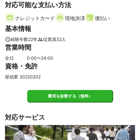
対応可能な支払い方法
昭和村
沼田市
高山村
東吾妻町
川場村
片品村
長野原町
中之条町
みなかみ町
嬬恋村
草津町
クレジットカード
現地決済
後払い
【
東京都
】
基本情報
台東区
千代田区
中央区
文京区
墨田区
荒川区
港区
新宿区
豊島区
江東区
渋谷区
北区
足立区
経験年数
22
年
従業員
32
人
営業時間
江戸川区
葛飾区
品川区
中野区
目黒区
板橋区
杉並区
世田谷区
練馬区
大田区
狛江市
武蔵野市
全日
0
:00〜
24
:00
資格・免許
三鷹市
調布市
西東京市
小金井市
東久留米市
清瀬市
稲城市
府中市
小平市
東村山市
国分寺市
探偵業 30220202
国立市
多摩市
東大和市
立川市
日野市
武蔵村山市
昭島市
町田市
瑞穂町
福生市
羽村市
費用を診断する（無料）
八王子市
あきる野市
青梅市
日の出町
檜原村
奥多摩町
対応サービス
【
千葉県
】
浦安市
市川市
松戸市
鎌ケ谷市
船橋市
流山市
習志野市
柏市
白井市
八千代市
我孫子市
野田市