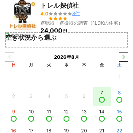
トレル探偵社
3
件
4.0


盗聴器・盗撮器の調査（1LDKの住宅）
24,000
円
事業者確認済
空き状況から選ぶ
2026年8月
日
月
火
水
木
金
土
1
7
8
2
3
4
5
6
9
10
11
12
13
14
15
16
17
18
19
20
21
22