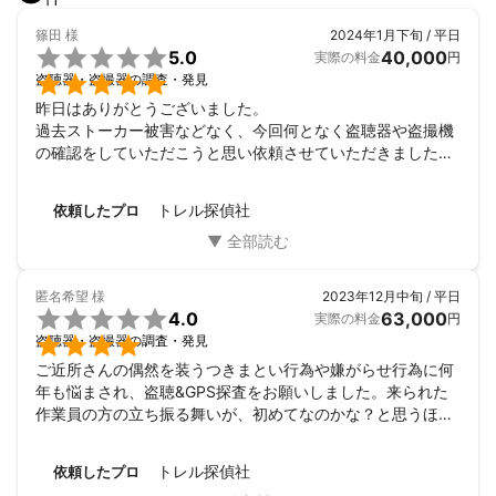
詳しくお話をお伺いすることで無駄なコストを減らすことができ
るご提案が可能な場合もありますので、まずはカウンセラーの方
篠田
様
2024年1月下旬 / 平日

で詳しく打ち合わせさせて頂ければと存じます。

5.0
40,000
実際の料金
円
カウンセリングは無料ですのでその上でお断り頂いても構いませ

盗聴器・盗撮器の調査・発見
ん。本当にお気軽な気持ちでご相談ください。

昨日はありがとうございました。

経験豊富なスタッフが少しでもお力になれるよう、親身になって
過去ストーカー被害などなく、今回何となく盗聴器や盗撮機
サポート致します。
の確認をしていただこうと思い依頼させていただきました。

分かりやすいご説明と誠実なご対応でとても安心出来まし
た。

トレル探偵社
依頼したプロ
きっかけは何となく、でしたが実際に経験をしてみて非常に
良かったなと感じています。

大変良い経験が出来ましたし、安心して生活出来ます。あり
がとうございました。
匿名希望
様
2023年12月中旬 / 平日

4.0
63,000
実際の料金
円

盗聴器・盗撮器の調査・発見
ご近所さんの偶然を装うつきまとい行為や嫌がらせ行為に何
年も悩まされ、盗聴&GPS探査をお願いしました。来られた
作業員の方の立ち振る舞いが、初めてなのかな？と思うほど
オドオドしていてこの人、大丈夫かしらと少々心配でした
が、作業中は黙々と仕事をしてください、安心しました。あ
トレル探偵社
依頼したプロ
りがとうございました。