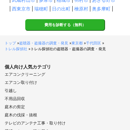
【
茨城県
】
|
西東京市
|
瑞穂町
|
日の出町
|
檜原村
|
奥多摩町
|
守谷市
取手市
つくばみらい市
利根町
坂東市
常総市
龍ケ崎市
境町
五霞町
牛久市
河内町
費用を診断する（無料）
つくば市
阿見町
古河市
八千代町
下妻市
土浦市
稲敷市
美浦村
結城市
かすみがうら市
筑西市
トップ
»
盗聴器・盗撮器の調査・発見
»
東京都
»
千代田区
»
石岡市
行方市
桜川市
潮来市
小美玉市
鹿嶋市
トレル探偵社
»
トレル探偵社の盗聴器・盗撮器の調査・発見
鉾田市
笠間市
神栖市
茨城町
大洗町
水戸市
城里町
ひたちなか市
那珂市
東海村
常陸大宮市
個人向け
人気カテゴリ
日立市
常陸太田市
大子町
高萩市
北茨城市
エアコンクリーニング
【
神奈川県
】
エアコン取り付け
川崎市
横浜市
大和市
座間市
綾瀬市
海老名市
引越し
鎌倉市
愛川町
藤沢市
逗子市
相模原市
横須賀市
不用品回収
葉山町
厚木市
寒川町
茅ヶ崎市
清川村
伊勢原市
庭木の剪定
平塚市
三浦市
秦野市
大磯町
二宮町
中井町
庭木の伐採・抜根
松田町
大井町
開成町
山北町
小田原市
南足柄市
テレビのアンテナ工事・取り付け
真鶴町
箱根町
湯河原町