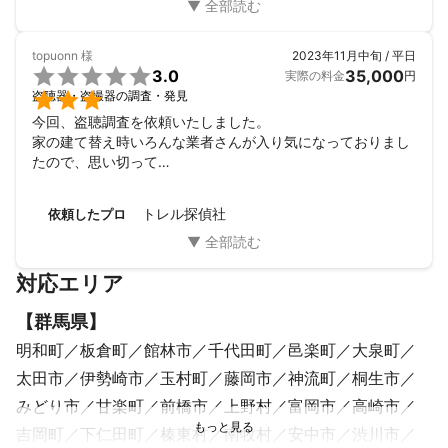
topuonn
様
2023年11月中旬 / 平日

3.0
35,000
実際の料金
円

盗聴器・盗撮器の調査・発見
今回、盗聴調査を依頼いたしました。

家の建て替え時いろんな業者さんが入り気になっておりまし
たので、思い切って

依頼いたしました。

メールのやり取り時間厳守で対応は良かったです。

トレル探偵社
依頼したプロ
ただ、代金のわりに意外と簡単な調査で、この業界はこんな
ものなのかしらと思いました。
対応エリア
【
群馬県
】
明和町
板倉町
館林市
千代田町
邑楽町
大泉町
太田市
伊勢崎市
玉村町
藤岡市
神流町
桐生市
みどり市
甘楽町
前橋市
上野村
富岡市
高崎市
吉岡町
下仁田町
榛東村
南牧村
安中市
渋川市