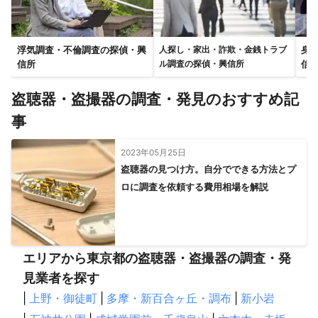
四街道市
千葉市
印西市
袖ケ浦市
佐倉市
木更津市
栄町
酒々井町
市原市
八街市
長柄町
富津市
富里市
君津市
成田市
東金市
大網白里市
浮気調査・不倫調査の探偵・興
身
人探し・家出・詐欺・金銭トラブ
信所
信
ル調査の探偵・興信所
茂原市
長南町
芝山町
山武市
神崎町
睦沢町
白子町
長生村
九十九里町
多古町
鋸南町
盗聴器・盗撮器の調査・発見のおすすめ記
大多喜町
横芝光町
一宮町
いすみ市
鴨川市
事
匝瑳市
香取市
勝浦市
御宿町
南房総市
館山市
旭市
東庄町
銚子市
2023年05月25日
【
山梨県
】
盗聴器の見つけ方。自分でできる方法とプ
ロに調査を依頼する費用相場を解説
上野原市
道志村
小菅村
大月市
丹波山村
都留市
西桂町
忍野村
山中湖村
甲州市
富士吉田市
山梨市
笛吹市
富士河口湖町
鳴沢村
甲府市
中央市
昭和町
甲斐市
市川三郷町
身延町
韮崎市
エリアから東京都の盗聴器・盗撮器の調査・発
北杜市
富士川町
南部町
南アルプス市
早川町
見業者を探す
【
埼玉県
】
|
上野・御徒町
|
多摩・新百合ヶ丘・調布
|
新小岩
八潮市
川口市
草加市
蕨市
三郷市
戸田市