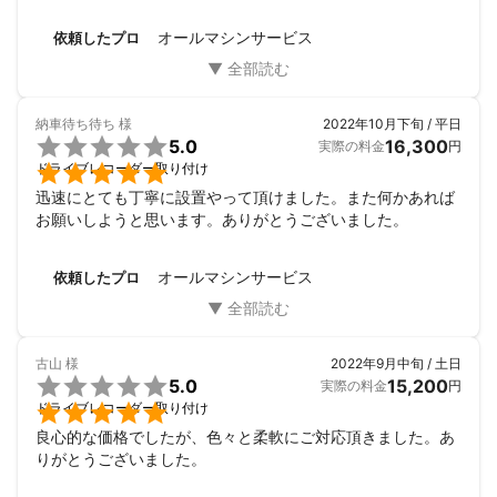
ス様にお頼みして本当によかったです！

またよろしくお願いいたします。
オールマシンサービス
依頼したプロ
納車待ち待ち
様
2022年10月下旬 / 平日

5.0
16,300
実際の料金
円

ドライブレコーダー取り付け
迅速にとても丁寧に設置やって頂けました。また何かあれば
お願いしようと思います。ありがとうございました。
オールマシンサービス
依頼したプロ
古山
様
2022年9月中旬 / 土日

5.0
15,200
実際の料金
円

ドライブレコーダー取り付け
良心的な価格でしたが、色々と柔軟にご対応頂きました。あ
りがとうございました。