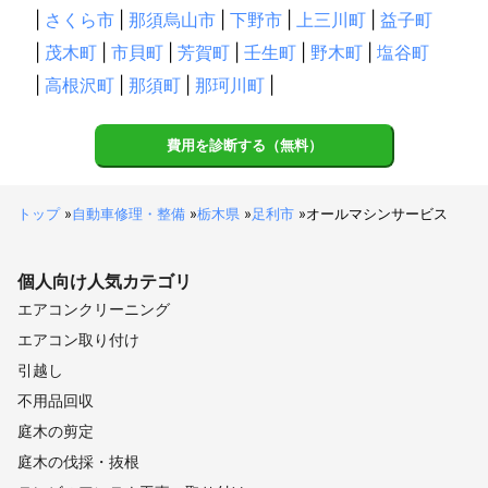
|
さくら市
|
那須烏山市
|
下野市
|
上三川町
|
益子町
|
茂木町
|
市貝町
|
芳賀町
|
壬生町
|
野木町
|
塩谷町
|
高根沢町
|
那須町
|
那珂川町
|
費用を診断する（無料）
トップ
»
自動車修理・整備
»
栃木県
»
足利市
»
オールマシンサービス
個人向け
人気カテゴリ
エアコンクリーニング
エアコン取り付け
引越し
不用品回収
庭木の剪定
庭木の伐採・抜根