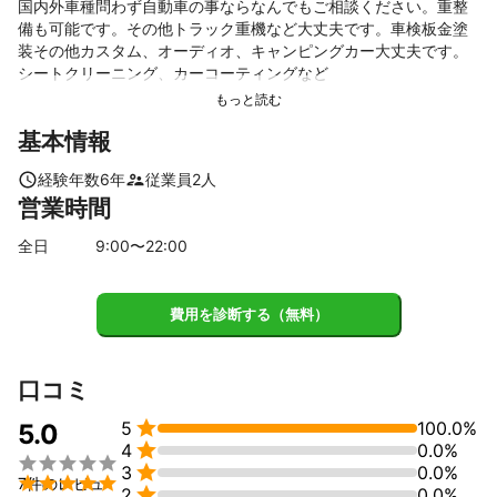
国内外車種問わず自動車の事ならなんでもご相談ください。重整
備も可能です。その他トラック重機など大丈夫です。車検板金塗
装その他カスタム、オーディオ、キャンピングカー大丈夫です。
シートクリーニング、カーコーティングなど
基本情報
経験年数
6
年
従業員
2
人
営業時間
全日
9
:00〜
22
:00
費用を診断する（無料）
口コミ

5
100.0%
5.0

4
0.0%


3
0.0%

7件のレビュ

2
0.0%