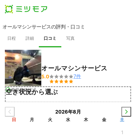
オールマシンサービスの評判・口コミ
日程
詳細
口コミ
写真
オールマシンサービス
7
件
5.0


事業者確認済
空き状況から選ぶ
2026年8月
日
月
火
水
木
金
土
1