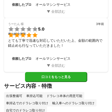
オールマシンサービス
依頼したプロ
うーたん
様
3年前

5.0

車の板金塗装
とても丁寧で迅速な対応していただいた上、金額の範囲内で
錆止めも行なっていただきました！
オールマシンサービス
依頼したプロ
口コミをもっと見る
サービス内容・特徴
出張整備可
車持込可能
ドラレコ本体の用意可能
車持込でのドラレコ取り付け
輸入車へのドラレコ取り付け
自宅でのドラレコ取り付け