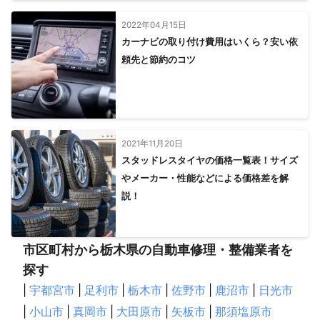
2022年04月15日
カーナビの取り付け費用はいくら？安い依
頼先と節約のコツ
2021年11月20日
スタッドレスタイヤの価格一覧表！サイズ
やメーカー・性能などによる価格差を解
説！
市区町村から栃木県の自動車修理・整備業者を
探す
|
宇都宮市
|
足利市
|
栃木市
|
佐野市
|
鹿沼市
|
日光市
|
小山市
|
真岡市
|
大田原市
|
矢板市
|
那須塩原市