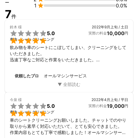
ー

1
0.0%
7
件
鈴木
様
2022年9月上旬 / 土日

5.0
10,000
実際の料金
円

車内・シートクリーニング
飲み物を車のシートにこぼしてしまい、クリーニングをして
いただきました。

迅速丁寧なご対応と作業をいただきました。

ミツモアさんとオールマシンサービスさんにご縁をいただけ
たことに感謝いたします。

オールマシンサービス
依頼したプロ
ありがとうございました。
今泉
様
2022年4月上旬 / 平日

5.0
19,000
実際の料金
円

車内・シートクリーニング
車のシートクリーニングお願いしました。チャットでのやり
取りから素早く対応いただいて、とても安心できました。

作業内容もとても丁寧で感動しました！オールマシンサービ