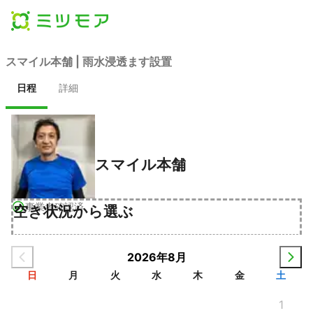
スマイル本舗 | 雨水浸透ます設置
日程
詳細
スマイル本舗
事業者確認済
空き状況から選ぶ
2026年8月
日
月
火
水
木
金
土
1