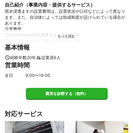
自己紹介（事業内容・提供するサービス）
雨水浸透ますの設置費用は、設置状況や口径などによって異なり
ます。また、自治体によっては助成制度が設けられている場合が
あります。﻿

設置費用

口径250mmの雨水浸透ますの場合、1基

口径300mmの雨水浸透ますの場合、1基﻿

基本情報
口径350mmの雨水浸透ますの場合、1基

人力による土工で設置する場合は、1基

経験年数
20
年
従業員
9
人
機械による土工で設置する場合は、1基およそあたり7万円程度﻿

営業時間
✳️助成制度✳️

全日
9
:00〜
19
:00
小平市では、屋根面積1平方メートルあたり500円が助成されます﻿

佐倉市では、1基あたり2,000円または購入費を比較して低い方の
費用を診断する（無料）
金額が助成されます﻿

島田市では、雨水浸透ます1基につき、3万0,000円を上限として
助成されます﻿

それ以外も市町村に問い合わせください

対応サービス
雨水浸透ますは、屋根などに降った雨を地中に浸透させること
で、浸水被害の軽減や地下水のかん養に役立ちます。﻿