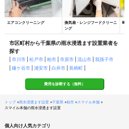
これまでの実績
雨水貯留施設は、住宅の屋根に降った雨水を一時的に貯留した
り、地中に浸透させたりする施設です。雨水流出を抑制すること
で、都市型水害の解消に役立ちます。

エアコンクリーニング
換気扇・レンジフードクリーニ
蜂
ング
雨水貯留施設には、雨水貯留タンクや雨水浸透施設などがありま
す。﻿

市区町村から千葉県の雨水浸透ます設置業者を
雨水貯留タンク﻿

雨どいから屋根に降った雨水をタンクに貯留する施設です

探す
タンクの下に蛇口がついていることが多く、雨水を利用する際に
|
市川市
|
松戸市
|
柏市
|
市原市
|
流山市
|
我孫子市
使用します

一般住宅用から大型のタンクまであり、設置は比較的容易です

|
鎌ケ谷市
|
浦安市
|
白井市
|
長柄町
|
雨水浸透施設

雨水を効率よく大地に浸透させる施設です﻿

費用を診断する（無料）
下水道や側溝などに流入する雨水の量を抑制することができます﻿

雨水貯留施設の設置には、自治体による助成制度が設けられてい
る場合があります。
アピールポイント
トップ
»
雨水浸透ます設置
»
千葉県
»
柏市
»
スマイル本舗
»
スマイル本舗の雨水浸透ます設置
雨水浸透槽の耐用年数は？ 地下埋設型のプラスチック製雨水浸透
槽であれば、５０年以上を目安に製品設計されています。

個人向け
人気カテゴリ