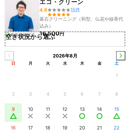
エコ・クリーン
15
件
4.8


墓石クリーニング（和型、仏花や線香代
込み）
16,500
円
事業者確認済
空き状況から選ぶ
2026年8月
日
月
火
水
木
金
土
1
2
3
4
5
6
7
8
9
10
11
12
13
14
15
16
17
18
19
20
21
22