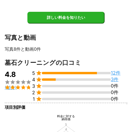
詳しい料金を知りたい
写真と動画
写真8件と動画0件
すべて見る
墓石クリーニングの口コミ

12件
4.8
5

3件
4


0件
3

(15件)

0件
2

0件
1
項目別評価
料金に対する
納得感
5
4