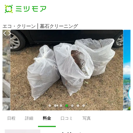
エコ・クリーン | 墓石クリーニング
●
●
●
●
●
●
●
日程
詳細
料金
口コミ
写真