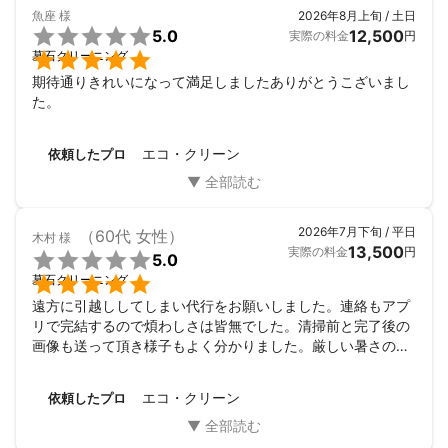
魚座
様
2026年8月上旬 / 土日

5.0
12,500
実際の料金
円

墓石クリーニング
期待通りきれいになって満足しましたありがとうこざいまし
た。
エコ・クリーン
依頼したプロ
2026年7月下旬 / 平日
（60代 女性）
木村
様
13,500
実際の料金
円

5.0

墓石クリーニング
遠方に引越ししてしまい代行をお願いしました。連絡もアプ
リで完結するので煩わしさは皆無でした。清掃前と完了後の
画像も送って頂き様子もよく分かりました。厳しい暑さの中
綺麗にして頂き本当にありがとうございました。またよろし
くお願いします。
エコ・クリーン
依頼したプロ