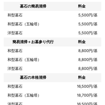
お客様のご要望やご希望に応えられるよう、精一杯の努力をした
いと思っております。

墓石の簡易清掃
料金
「自分で清掃してもなかなか落ちない」「汚れは気になるが、清
和型墓石
5,500円/基
掃の仕方が分からない」「清掃しても臭いが気になる」「清掃す
和型墓石（五輪塔）
5,500円/基
る時間がなかなか取れない」など、お客様1人1人がおそうじに対
する悩みや疑問を持っていると思います。その解決を手助けする
洋型墓石
5,500円/基
のが、私達です。お客様のご自宅へ伺って清掃をするのはもちろ
ん、電話による相談だけでも大歓迎です。

簡易清掃＋お墓参り代行
料金
店舗・オフィス・商業施設の清掃も承っております。どんな些細
和型墓石
8,800円/基
な事でも構いませんので、まずはお気軽にお電話下さい。
これまでの実績
和型墓石（五輪塔）
8,800円/基
※月間施工は月300件以上対応(年間3,000件)

※産業廃棄物収集運搬業

洋型墓石
8,800円/基
※貯水槽清掃資格もあり

墓石の本格清掃
料金
アピールポイント
和型墓石
16,500円/基
スタッフ約20名以上ですので、

丸ごと案件も迅速に対応が可能です。

和型墓石（五輪塔）
18,700円/基
各種カード決済等も可能です。
洋型墓石
16,500円/基