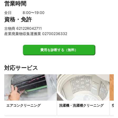
営業時間
広陵町
【
京都府
】
全日
8
:00〜
19
:00
資格・免許
八幡市
精華町
京田辺市
大山崎町
長岡京市
【
兵庫県
】
古物商 62122R042711
尼崎市
伊丹市
川西市
西宮市
芦屋市
宝塚市
産業廃棄物収集運搬業 02700236332
猪名川町
神戸市
費用を診断する（無料）
対応サービス
エアコンクリーニング
洗濯機・洗濯槽クリーニング
空