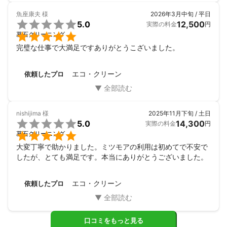
魚座康夫
様
2026年3月中旬 / 平日

5.0
12,500
実際の料金
円

墓石クリーニング
完璧な仕事で大満足ですありがとうこざいました。
エコ・クリーン
依頼したプロ
nishijima
様
2025年11月下旬 / 土日

5.0
14,300
実際の料金
円

墓石クリーニング
大変丁寧で助かりました。ミツモアの利用は初めてで不安で
したが、とても満足です。本当にありがとうございました。
エコ・クリーン
依頼したプロ
口コミをもっと見る