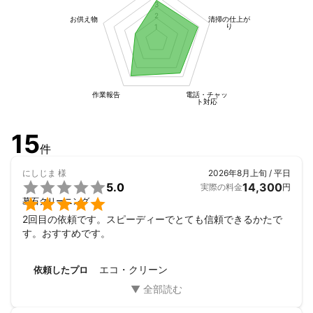
3
2
お供え物
清掃の仕上が
り
1
作業報告
電話・チャッ
ト対応
15
件
にしじま
様
2026年8月上旬 / 平日

5.0
14,300
実際の料金
円

墓石クリーニング
2回目の依頼です。スピーディーでとても信頼できるかたで
す。おすすめです。
エコ・クリーン
依頼したプロ