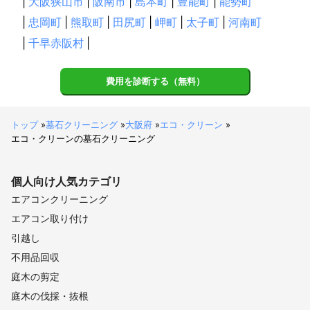
|
大阪狭山市
|
阪南市
|
島本町
|
豊能町
|
能勢町
|
忠岡町
|
熊取町
|
田尻町
|
岬町
|
太子町
|
河南町
|
千早赤阪村
|
費用を診断する（無料）
トップ
»
墓石クリーニング
»
大阪府
»
エコ・クリーン
»
エコ・クリーンの墓石クリーニング
個人向け
人気カテゴリ
エアコンクリーニング
エアコン取り付け
引越し
不用品回収
庭木の剪定
庭木の伐採・抜根