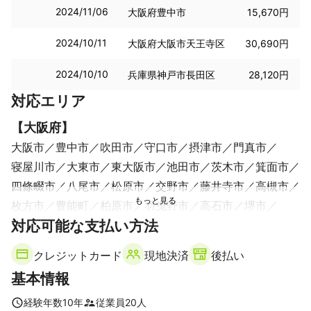
2024/11/06
大阪府豊中市
15,670円
2024/10/11
大阪府大阪市天王寺区
30,690円
2024/10/10
兵庫県神戸市長田区
28,120円
対応エリア
【
大阪府
】
大阪市
豊中市
吹田市
守口市
摂津市
門真市
寝屋川市
大東市
東大阪市
池田市
茨木市
箕面市
四條畷市
八尾市
松原市
交野市
藤井寺市
高槻市
枚方市
豊能町
柏原市
羽曳野市
高石市
堺市
対応可能な支払い方法
島本町
大阪狭山市
泉大津市
太子町
忠岡町
富田林市
クレジットカード
現地決済
後払い
【
奈良県
】
基本情報
生駒市
平群町
三郷町
王寺町
斑鳩町
香芝市
上牧町
安堵町
河合町
大和郡山市
奈良市
川西町
経験年数
10
年
従業員
20
人