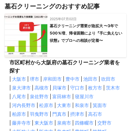
墓石クリーニングのおすすめ記事
2025年07月02日
墓石クリーニング需要が急拡大 〜3年で
500％増、帰省困難により『手に負えない
状態』でプロへの相談が定着〜
市区町村から大阪府の墓石クリーニング業者を
探す
|
大阪市
|
堺市
|
岸和田市
|
豊中市
|
池田市
|
吹田市
|
泉大津市
|
高槻市
|
貝塚市
|
守口市
|
枚方市
|
茨木市
|
八尾市
|
泉佐野市
|
富田林市
|
寝屋川市
|
河内長野市
|
松原市
|
大東市
|
和泉市
|
箕面市
|
柏原市
|
羽曳野市
|
門真市
|
摂津市
|
高石市
|
藤井寺市
|
東大阪市
|
泉南市
|
四條畷市
|
交野市