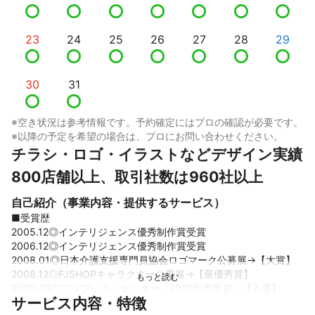
23
24
25
26
27
28
29
30
31
※空き状況は参考情報です。予約確定にはプロの確認が必要です。
※以降の予定を希望の場合は、プロにお問い合わせください。
チラシ・ロゴ・イラストなどデザイン実績
800店舗以上、取引社数は960社以上 
自己紹介（事業内容・提供するサービス）
■受賞歴

2005.12◎インテリジェンス優秀制作賞受賞

2006.12◎インテリジェンス優秀制作賞受賞

2008.01◎日本介護支援専門員協会ロゴマーク公募展→【大賞】

2008.12◎FJSHOPキャラクター公募展→【最優秀賞】

2009.03◎プリプレス・センター「2010年虎年賀」【入選】

サービス内容・特徴
2009.10◎JGAS・キヤノンブースにてポストカードの展示
