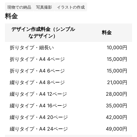
2013.01◎ジャストシステム発売（市販）素材集POP10　制作

2015.01◎ジャストシステム発売（市販）素材集POP11　制作

現物での納品
写真撮影
イラストの作成
料金
これまでの実績
デザイン作成料金（シンプル
料金
■主な実績

なデザイン）
■DOGPIA（Pet International Academy）様 →ロゴマーク・ロゴ
タイプ （ビルイメージ、ステッカー・シール、ペットサロンの看
折りタイプ・細長い
10,000円
板） ※系列動物医療センターのビル看板イメージ ■（株）エイジ
ェック様→ロゴマーク・ロゴタイプ （会社パンフ・名刺・ポスタ
折りタイプ・A4 4ページ
15,000円
ーなど） ■（株）エールグループ様→ロゴマーク （会社パンフ/
袋型・webボタン イラスト） ■南青山　　和食ダイニング「あお
折りタイプ・A4 6ページ
15,000円
り」様 →ロゴマーク（名刺・3つ折リーフレット・ メニュー・フ
ライヤー・はがき・チケット・ コースター・お食事券・箸置き・
綴りタイプ・A4 8ページ
21,000円
エントランス看板・ ショップカードなど） ■楽天ショップ「FJS
HOP」→キャラクター公募最優秀賞 ｗｅｂ素材、gifアニメ、バナ
綴りタイプ・A4 12ページ
28,000円
ーなど ■都内整体院→施術券、ご紹介カード、ご予約カード、 案
綴りタイプ・A4 16ページ
35,000円
内看板、ポスターなど ■某焼肉チェーン店→神奈川地区ポイント
カード ■某温泉施設5店舗→イベントカレンダー、メニュー ■エ
綴りタイプ・A4 20ページ
42,000円
ステサロン、ネイルサロン、アートメイクサロン6店舗→ リーフ
レットなど ■介護施設、老人ホーム4拠点→パンフレット、ロゴ
綴りタイプ・A4 24ページ
49,000円
マークなど ■■実績業種 ネットコンサルティング・ネットサイ
ト・介護ホーム・ 老人ホーム・パソコンサポート・果樹園・英会