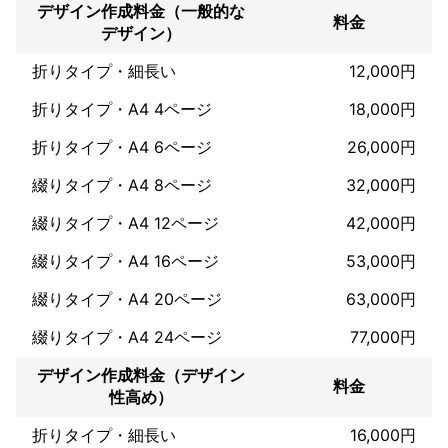
デザイン作成料金（一般的な
話教室・ エステサロン・ネイルサロン・アートメイクサロン・ 整
料金
デザイン）
体院・劇団・ワインイベント、配送・運送、警備、 行政書士事務
所、ペットショップ・探偵事務所、 中古車販売、リサイクルショ
折りタイプ・細長い
12,000円
ップ、カーシェア、不動産業など ◎印刷業者に合わせた納品、代
行お気軽に相談下さい。 ◎2つ折、３つ折、６つ折、圧着ハガキ
折りタイプ・A4 4ページ
18,000円
など用途に 関しても色々相談下さい。 ◎ポストカード、飲食店ポ
ップ広告、ポイントカード・ 割引券・診察券・施術券 メニュー、
折りタイプ・A4 6ページ
26,000円
ポスター、ステッカー、看板・ ビルイメージなども実績ございま
す ので予算も合わせて相談下さい。 ■■個人様→年賀状・暑中お
綴りタイプ・A4 8ページ
32,000円
見舞い・名刺・ロゴマーク ウェディングペーパアイテムなど作成
しております。
綴りタイプ・A4 12ページ
42,000円
アピールポイント
綴りタイプ・A4 16ページ
53,000円
掲載例は確認のとれた業者様のみ掲載していますのでほんの一例
となります。最近多い、通販・ネットショップ・youtube動画編
綴りタイプ・A4 20ページ
63,000円
集など電子カタログ。新聞折込など作成、手配まで多種作成実績
あります。和風（書道2段）洋風（グラフィック選考）手書き風な
綴りタイプ・A4 24ページ
77,000円
ど何でも相談ください。

デザイン作成料金（デザイン
2005.12◎インテリジェンス優秀制作賞受賞

料金
性高め）
2006.12◎インテリジェンス優秀制作賞受賞

2008.01◎日本介護支援専門員協会ロゴマーク公募展→当選確定

折りタイプ・細長い
16,000円
2008.12◎FJSHOPキャラクター公募展→【最優秀賞】
