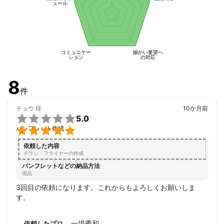
ュール
1
コミュニケー
細かい要望へ
ション
の対応
8
件
チョウ
様
10か月前

5.0

パンフレット作成
依頼した内容
チラシ・フライヤーの作成
パンフレットなどの納品方法
現品
3回目の依頼になります。これからもよろしくお願いしま
す。
一場秀和
依頼したプロ