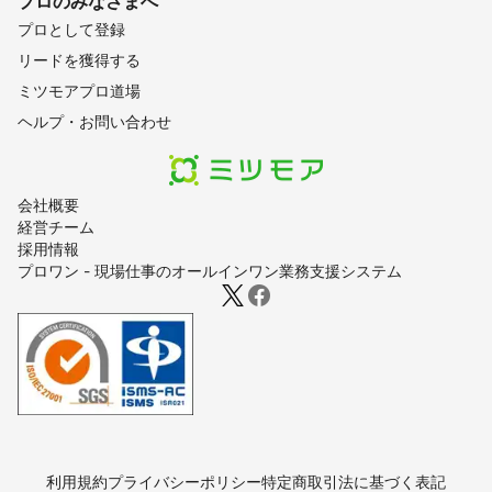
プロのみなさまへ
上越市
小千谷市
糸魚川市
柏崎市
長岡市
刈羽村
プロとして登録
三条市
見附市
出雲崎町
阿賀町
加茂市
五泉市
リードを獲得する
燕市
田上町
弥彦村
阿賀野市
新潟市
新発田市
ミツモアプロ道場
聖籠町
胎内市
関川村
ヘルプ・お問い合わせ
【
宮城県
】
丸森町
【
栃木県
】
会社概要
野木町
小山市
足利市
栃木市
佐野市
下野市
経営チーム
採用情報
壬生町
上三川町
真岡市
益子町
鹿沼市
宇都宮市
プロワン - 現場仕事のオールインワン業務支援システム
芳賀町
茂木町
市貝町
高根沢町
那須烏山市
さくら市
塩谷町
日光市
矢板市
那珂川町
大田原市
那須塩原市
那須町
【
愛知県
】
豊根村
東栄町
設楽町
新城市
豊田市
豊橋市
豊川市
岡崎市
瀬戸市
蒲郡市
みよし市
幸田町
長久手市
日進市
尾張旭市
東郷町
春日井市
利用規約
プライバシーポリシー
特定商取引法に基づく表記