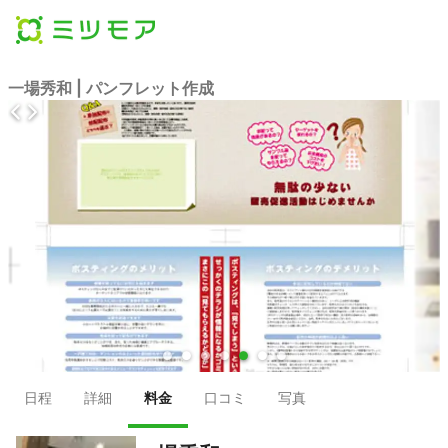
一場秀和 | パンフレット作成
●
●
●
●
●
●
●
日程
詳細
料金
口コミ
写真