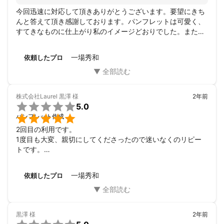
今回迅速に対応して頂きありがとうございます。要望にきち
んと答えて頂き感謝しております。パンフレットは可愛く、
すてきなものに仕上がり私のイメージどおりでした。また何
か機会がありましたらよろしくお願い致します。
一場秀和
依頼したプロ
株式会社Laurel 黒澤
様
2年前

5.0

パンフレット作成
2回目の利用です。

1度目も大変、親切にしてくださったので迷いなくのリピー
トです。

今回もありがとうございました。

仕事が早くて感心しております。
一場秀和
依頼したプロ
黒澤
様
2年前