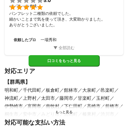

5.0

パンフレット作成
パンフレット二種類の依頼でした。

細かいことまで気を使って頂き、大変助かりました。

ありがとうございました。
一場秀和
依頼したプロ
口コミをもっと見る
対応エリア
【
群馬県
】
明和町
千代田町
板倉町
館林市
大泉町
邑楽町
神流町
上野村
太田市
藤岡市
甘楽町
玉村町
伊勢崎市
富岡市
南牧村
下仁田町
高崎市
前橋市
桐生市
安中市
みどり市
吉岡町
榛東村
渋川市
対応可能な支払い方法
昭和村
東吾妻町
長野原町
高山村
沼田市
川場村