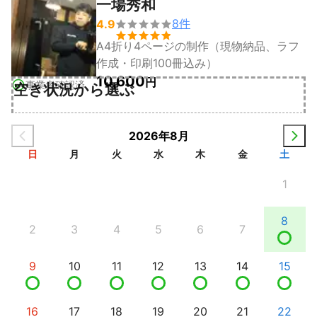
一場秀和
8
件
4.9


A4折り4ページの制作（現物納品、ラフ
作成・印刷100冊込み）
10,600
円
事業者確認済
空き状況から選ぶ
2026年8月
日
月
火
水
木
金
土
1
8
2
3
4
5
6
7
9
10
11
12
13
14
15
16
17
18
19
20
21
22