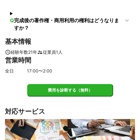
武蔵村山市
江東区
豊島区
文京区
清瀬市
瑞穂町
羽村市
板橋区
あきる野市
台東区
北区
墨田区
荒川区
日の出町
江戸川区
足立区
青梅市
葛飾区
Q
完成後の著作権・商用利用の権利はどうなりま
すか？
檜原村
奥多摩町
【
福島県
】
基本情報
矢祭町
檜枝岐村
塙町
南会津町
棚倉町
鮫川村
経験年数
21
年
従業員
1
人
浅川町
西郷村
白河市
泉崎村
下郷町
中島村
営業時間
只見町
古殿町
昭和村
石川町
矢吹町
天栄村
全日
17
:00〜
2
:00
鏡石町
玉川村
いわき市
平田村
須賀川市
会津美里町
金山町
三島町
柳津町
会津若松市
小野町
郡山市
広野町
会津坂下町
湯川村
三春町
費用を診断する（無料）
川内村
磐梯町
田村市
楢葉町
本宮市
西会津町
猪苗代町
大玉村
富岡町
二本松市
大熊町
対応サービス
北塩原村
喜多方市
葛尾村
双葉町
浪江町
川俣町
飯舘村
南相馬市
福島市
伊達市
桑折町
相馬市
国見町
新地町