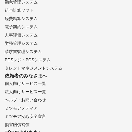
桶川市
松伏町
伊奈町
蓮田市
北本市
ときがわ町
勤怠管理システム
春日部市
白岡市
横瀬町
吉見町
東松山市
宮代町
給与計算ソフト
杉戸町
嵐山町
鴻巣市
滑川町
小川町
東秩父村
経費精算システム
久喜市
幸手市
秩父市
行田市
加須市
皆野町
電子契約システム
寄居町
熊谷市
羽生市
長瀞町
小鹿野町
深谷市
人事評価システム
美里町
本庄市
神川町
上里町
労務管理システム
【
静岡県
】
請求書管理システム
熱海市
小山町
函南町
三島市
御殿場市
裾野市
POSレジ・POSシステム
伊豆の国市
長泉町
伊東市
清水町
沼津市
富士市
タレントマネジメントシステム
依頼者のみなさまへ
伊豆市
富士宮市
東伊豆町
河津町
西伊豆町
個人向けサービス一覧
下田市
松崎町
静岡市
南伊豆町
焼津市
藤枝市
法人向けサービス一覧
川根本町
吉田町
島田市
牧之原市
菊川市
ヘルプ・お問い合わせ
御前崎市
掛川市
森町
袋井市
浜松市
磐田市
ミツモアメディア
湖西市
ミツモア安心安全宣言
【
新潟県
】
損害賠償補償
湯沢町
津南町
南魚沼市
十日町市
魚沼市
妙高市