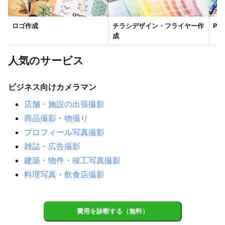
【
千葉県
】
富津市
浦安市
木更津市
袖ケ浦市
鋸南町
君津市
ロゴ作成
チラシデザイン・フライヤー作
PO
市川市
習志野市
松戸市
船橋市
市原市
鎌ケ谷市
成
館山市
南房総市
流山市
鴨川市
千葉市
八千代市
人気のサービス
長柄町
白井市
柏市
四街道市
大多喜町
長南町
我孫子市
佐倉市
野田市
睦沢町
印西市
茂原市
ビジネス向けカメラマン
勝浦市
八街市
長生村
大網白里市
酒々井町
いすみ市
一宮町
東金市
白子町
栄町
御宿町
店舗・施設の出張撮影
富里市
九十九里町
山武市
芝山町
成田市
商品撮影・物撮り
横芝光町
多古町
神崎町
匝瑳市
香取市
旭市
プロフィール写真撮影
東庄町
銚子市
雑誌・広告撮影
【
岐阜県
】
建築・物件・竣工写真撮影
中津川市
恵那市
東白川村
瑞浪市
白川町
下呂市
料理写真・飲食店撮影
土岐市
八百津町
御嵩町
多治見市
七宗町
川辺町
可児市
高山市
美濃加茂市
飛騨市
富加町
坂祝町
費用を診断する（無料）
郡上市
美濃市
関市
各務原市
岐南町
岐阜市