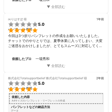
㈱りはすぽ
様
1年前

5.0

パンフレット作成
今回は3つ折りパンフレットの作成をお願いいたしました。
チャットでのやりとりでは、夏季休業に入ってしまい、大変
ご迷惑をおかけしましたが、とてもスムーズに対応してくだ
さり感謝しております。デザインも素敵でした。料金もとて
も良心的で出来上がりもよく、この方にお願いしてよかった
一場秀和
依頼したプロ
と思っております。

今後機会があればまたお願いしたいと思っております。

この度はありがとうございました。
株式会社Totalsupportbelief 株式会社Totalsupportbelief
様
2年前

5.0

パンフレット作成
依頼した内容
A4サイズのパンフレット・リーフレットの作成
パンフレットなどの納品方法
データ