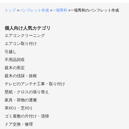
笠松町
山県市
白川村
羽島市
北方町
瑞穂市
安八町
輪之内町
大野町
神戸町
本巣市
海津市
トップ
»
パンフレット作成
»
一場秀和
»
一場秀和のパンフレット作成
養老町
池田町
大垣市
垂井町
揖斐川町
関ケ原町
【
福井県
】
個人向け
人気カテゴリ
大野市
勝山市
池田町
永平寺町
エアコンクリーニング
【
長野県
】
エアコン取り付け
川上村
南相木村
北相木村
南牧村
小海町
引越し
佐久穂町
富士見町
原村
佐久市
大鹿村
軽井沢町
不用品回収
御代田町
伊那市
立科町
小諸市
中川村
豊丘村
庭木の剪定
諏訪市
喬木村
飯田市
長和町
東御市
松川町
庭木の伐採・抜根
駒ヶ根市
下諏訪町
箕輪町
泰阜村
飯島町
高森町
テレビのアンテナ工事・取り付け
岡谷市
宮田村
南箕輪村
茅野市
辰野町
天龍村
壁紙・クロスの張り替え
上田市
塩尻市
下條村
阿南町
青木村
坂城町
家具・荷物の運搬
売木村
阿智村
高山村
須坂市
朝日村
山形村
草刈り・芝刈り
木祖村
上松町
平谷村
大桑村
山ノ内町
南木曽町
ゴミ屋敷の片付け・清掃
筑北村
松本市
千曲市
根羽村
麻績村
木曽町
ドア交換・修理