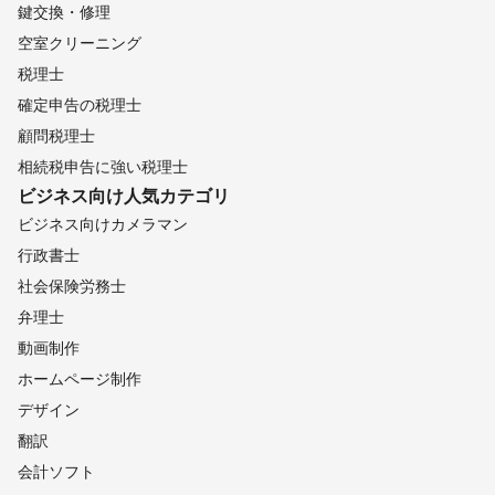
小布施町
生坂村
安曇野市
栄村
池田町
中野市
鍵交換・修理
木島平村
長野市
松川村
王滝村
飯綱町
空室クリーニング
野沢温泉村
飯山市
小川村
信濃町
大町市
白馬村
税理士
小谷村
確定申告の税理士
【
山梨県
】
顧問税理士
道志村
上野原市
都留市
山中湖村
大月市
忍野村
相続税申告に強い税理士
西桂町
小菅村
富士吉田市
丹波山村
鳴沢村
ビジネス向け
人気カテゴリ
甲州市
富士河口湖町
笛吹市
山梨市
甲府市
ビジネス向けカメラマン
中央市
市川三郷町
昭和町
身延町
甲斐市
南部町
行政書士
富士川町
韮崎市
早川町
南アルプス市
北杜市
社会保険労務士
【
埼玉県
】
弁理士
新座市
所沢市
和光市
朝霞市
入間市
三芳町
動画制作
戸田市
志木市
蕨市
富士見市
狭山市
ふじみ野市
ホームページ制作
川口市
川越市
草加市
日高市
八潮市
三郷市
デザイン
さいたま市
飯能市
鶴ヶ島市
毛呂山町
坂戸市
翻訳
越谷市
上尾市
川島町
吉川市
越生町
鳩山町
会計ソフト