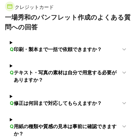
嬬恋村
中之条町
草津町
片品村
みなかみ町
クレジットカード
【
富山県
】
一場秀和のパンフレット作成のよくある質
立山町
黒部市
上市町
富山市
朝日町
魚津市
問への回答
滑川市
入善町
舟橋村
南砺市
射水市
砺波市
高岡市
小矢部市
氷見市
【
石川県
】
Q
印刷・製本まで一括で依頼できますか？
白山市
金沢市
津幡町
かほく市
野々市市
小松市
宝達志水町
中能登町
能美市
内灘町
川北町
羽咋市
七尾市
加賀市
能登町
Q
テキスト・写真の素材は自分で用意する必要が
【
東京都
】
ありますか？
町田市
稲城市
多摩市
狛江市
調布市
世田谷区
府中市
大田区
日野市
目黒区
三鷹市
国立市
Q
修正は何回まで対応してもらえますか？
品川区
小金井市
国分寺市
八王子市
武蔵野市
渋谷区
杉並区
立川市
小平市
昭島市
港区
中野区
西東京市
東久留米市
新宿区
東大和市
Q
用紙の種類や質感の見本は事前に確認できます
東村山市
福生市
練馬区
中央区
千代田区
か？