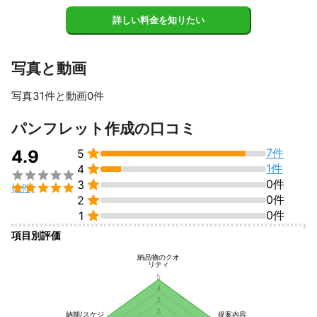
詳しい料金を知りたい
写真と動画
写真31件と動画0件
すべて見る
パンフレット作成の口コミ

7件
4.9
5

1件
4


0件
3

(8件)

0件
2

0件
1
項目別評価
納品物のクオ
リティ
5
4
3
2
納期/スケジ
提案内容