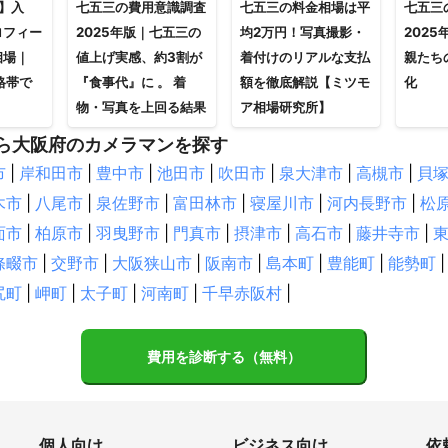
新】入
七五三の費用意識調査
七五三の料金相場は平
七五三
ロフィー
2025年版｜七五三の
均2万円！写真撮影・
202
相場｜
値上げ実感、約3割が
着付けのリアルな支払
親たち
格帯で
『食事代』に 。 着
額を徹底解説【ミツモ
化
物・写真を上回る結果
ア相場研究所】
ら大阪府のカメラマンを探す
市
|
岸和田市
|
豊中市
|
池田市
|
吹田市
|
泉大津市
|
高槻市
|
貝
木市
|
八尾市
|
泉佐野市
|
富田林市
|
寝屋川市
|
河内長野市
|
松
面市
|
柏原市
|
羽曳野市
|
門真市
|
摂津市
|
高石市
|
藤井寺市
|
條畷市
|
交野市
|
大阪狭山市
|
阪南市
|
島本町
|
豊能町
|
能勢町
|
尻町
|
岬町
|
太子町
|
河南町
|
千早赤阪村
|
費用を診断する（無料）
個人向け
ビジネス向け
依