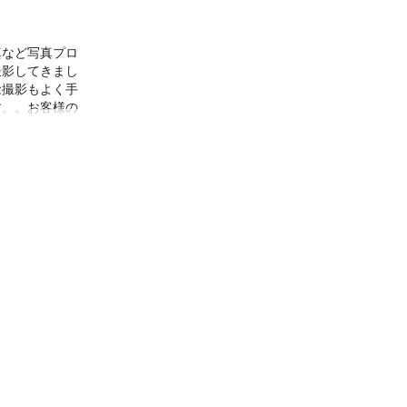
真など写真プロ
撮影してきまし
念撮影もよく手
す。。お客様の
ていただいてお