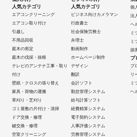
人気カテゴリ
人気カテゴリ
個
エアコンクリーニング
ビジネス向けカメラマン
法
エアコン取り付け
行政書士
ヘ
引越し
社会保険労務士
ミ
不用品回収
弁理士
ミ
庭木の剪定
動画制作
損
庭木の伐採・抜根
ホームページ制作
プ
テレビのアンテナ工事・取り
デザイン
プ
付け
翻訳
リ
壁紙・クロスの張り替え
会計ソフト
ミ
家具・荷物の運搬
勤怠管理システム
ヘ
草刈り・芝刈り
給与計算ソフト
ゴミ屋敷の片付け・清掃
経費精算システム
ドア交換・修理
電子契約システム
鍵交換・修理
人事評価システム
空室クリーニング
労務管理システム