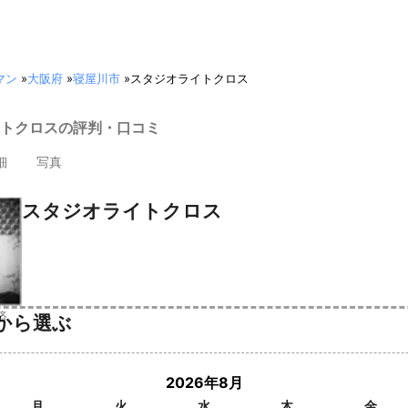
マン
»
大阪府
»
寝屋川市
»
スタジオライトクロス
トクロスの評判・口コミ
細
写真
スタジオライトクロス
済
から選ぶ
2026年8月
月
火
水
木
金