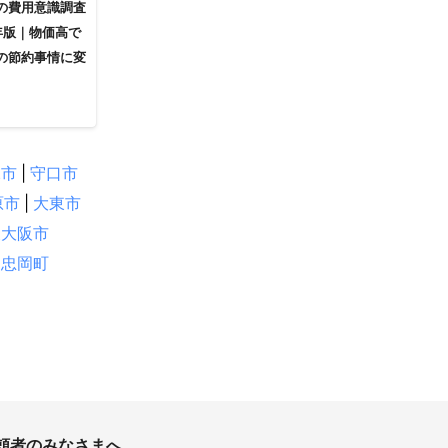
の費用意識調査
5年版｜物価高で
の節約事情に変
塚市
|
守口市
原市
|
大東市
東大阪市
忠岡町
頼者のみなさまへ