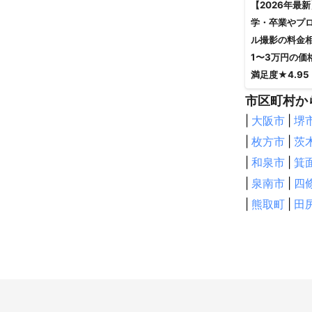
【2026年最
学・卒業やプ
ル撮影の料金
1〜3万円の価
満足度★4.95
市区町村か
|
大阪市
|
堺
|
枚方市
|
茨
|
和泉市
|
箕
|
泉南市
|
四
|
熊取町
|
田