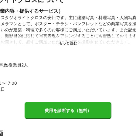
業内容・提供するサービス）
　スタジオライトクロスの安川です。主に建築写真・料理写真・人物写
カメラマンとして、ポスター・チラシ・パンフレットなどの商業写真を
多いのが建築・料理で多くのお客様にご満足いただいています。また記
た。撮影目的に応じて写真表現をアレンジすることにも習熟しておりま
お聞きして、必ずご満足いただける写真を撮影させていただきます。

績
年
従業員
2
人
真協会　JPS展　入賞

告写真家協会　APA展　入賞 

真協会　JPS展　入賞

00〜
17
:00
告写真家協会　APA展　入賞

休日
フォルニア州ブルックス写真大学で研修・修了

化を飾る作歌展　松坂屋　天王寺MIO  出展

際写真展　入賞

費用を診断する（無料）
ント
画
阪市内の大手中小の建設会社様や代理店・建材メーカー様との取引させ