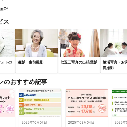
市内の民泊の施設写真の撮影にも携わっております

画0件
れまで大阪市内のホテルメニューなどの撮影実績があり、多くのお客様
 シズル感溢れる料理写真はお任せください！売り上げに直結する美味し
すべて見る
ビス
フォトの
遺影・生前撮影
七五三写真の出張撮影
婚活写真・お
真撮影
ンのおすすめ記事
日
2025年10月07日
2025年09月04日
2025年