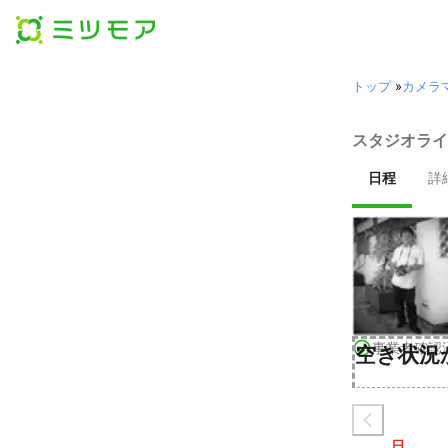
トップ
»
カメラ
スタジオライ
日程
詳
事業者確認
空き状況
日