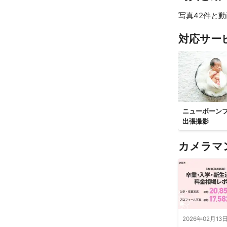
り、また、京都
写真42件と動
料理写真はこ
いています。
対応サー
供します
ニューボーン
出張撮影
カメラマ
2026年02月13