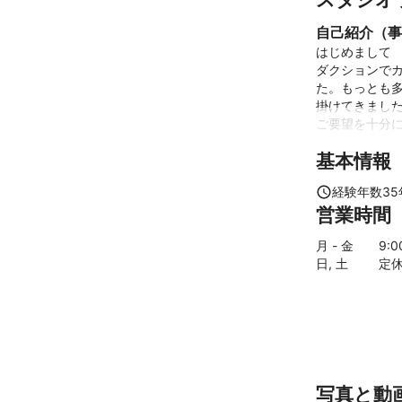
自己紹介（事
はじめまして
ダクションで
た。もっとも
掛けてきまし
ご要望を十分に
基本情報
これまでの実
経験年数
35
1985　日本写
営業時間
1986　日本広
1987　日本写
月 - 金
9
:
1990　日本広
日, 土
定
1996　カリ
1997　芸術文
2000　上海国
現在に至る

アピールポイ
写真と動
建築写真は大