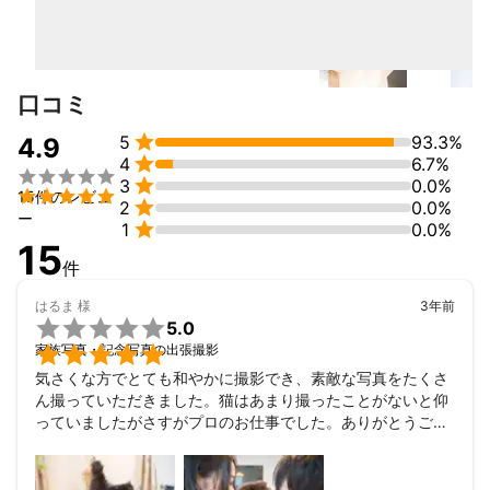
2014年 伝統部門 金賞・審査員特別賞

2015年 絆部門 金賞／ベビー部門 銀賞

2016年 ロケーション部門 銀賞

口コミ
「きちんと残したい」その想いに、誠実に向き合います。

対応地域外もお気軽にご相談ください。

5
93.3%
4.9
これまでの実績

4
6.7%

🌳 今までに撮影したことのある場所 🌳


3
0.0%

15件のレビュ

2
0.0%
ー

1
0.0%
【豊明市】

15
三崎水辺公園・唐竹公園・勅使公園・沓掛城址公園・沓掛諏訪神
件
社

はるま
様
3年前
自宅アパート2階 "撮影もできる小さなアトリエ"


5.0

家族写真・記念写真の出張撮影
【豊田市】

西山公園・鞍ヶ池公園・愛知県緑化センター・加茂川公園・

気さくな方でとても和やかに撮影でき、素敵な写真をたくさ
桜城址公園・豊田市民芸館・児ノ口公園・花遊庭・

ん撮っていただきました。猫はあまり撮ったことがないと仰
花屋のグリーンピース・平芝梅林公園・喜楽亭・

っていましたがさすがプロのお仕事でした。ありがとうござ
挙母神社・猿投神社・松平東照宮・

いました！またの機会があればぜひよろしくお願いいたしま
竜神交流館（撮影会）・Lilac hair & life（撮影会）・

す(^з^)-☆
moja hair resort（撮影会）
