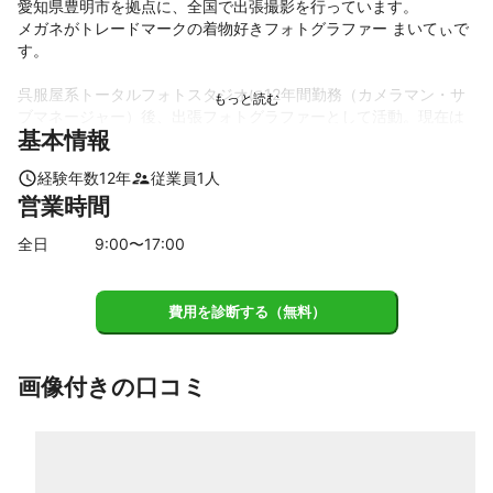
愛知県豊明市を拠点に、全国で出張撮影を行っています。

メガネがトレードマークの着物好きフォトグラファー まいてぃで
す。

呉服屋系トータルフォトスタジオに12年間勤務（カメラマン・サ
ブマネージャー）後、出張フォトグラファーとして活動。現在は
基本情報
成人式前撮りをはじめ、七五三・卒業式・お宮参り・家族写真な
ど、人生の節目に寄り添う撮影を行っています。振袖撮影は全国
経験年数
12
年
従業員
1
人
各地で年間200組以上の実績があります。

営業時間
和の趣を大切にしながら、女性の美しさやご家族の空気感を丁寧
全日
9
:00〜
17
:00
に写します。自然な表情も、きちんと作り込んだ美しさも、その
方に合った形でご提案。立ち姿や所作、指先の角度まで細やかに
ご案内いたします。

費用を診断する（無料）
撮影の日は慌ただしくても、

数年後に写真を見返したとき、

「ちゃんと残しておいてよかった」

画像付きの口コミ
と思えるお写真をお届けします。

受賞歴

KING OF PHOTO CONTEST
