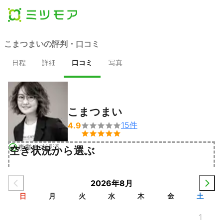
こまつまいの評判・口コミ
日程
詳細
口コミ
写真
こまつまい
15
件
4.9


事業者確認済
空き状況から選ぶ
2026年8月
日
月
火
水
木
金
土
1