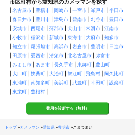
市区町村から愛知県のカメラマンを探す
|
名古屋市
|
豊橋市
|
岡崎市
|
一宮市
|
瀬戸市
|
半田市
|
春日井市
|
豊川市
|
津島市
|
碧南市
|
刈谷市
|
豊田市
|
安城市
|
西尾市
|
蒲郡市
|
犬山市
|
常滑市
|
江南市
|
小牧市
|
稲沢市
|
新城市
|
東海市
|
大府市
|
知多市
|
知立市
|
尾張旭市
|
高浜市
|
岩倉市
|
豊明市
|
日進市
|
田原市
|
愛西市
|
清須市
|
北名古屋市
|
弥富市
|
みよし市
|
あま市
|
長久手市
|
東郷町
|
豊山町
|
大口町
|
扶桑町
|
大治町
|
蟹江町
|
飛島村
|
阿久比町
|
東浦町
|
南知多町
|
美浜町
|
武豊町
|
幸田町
|
設楽町
|
東栄町
|
豊根村
|
費用を診断する（無料）
トップ
»
カメラマン
»
愛知県
»
豊明市
»
こまつまい