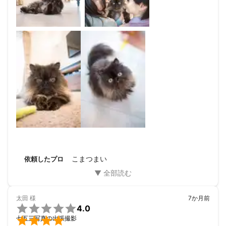
【みよし市】

三好公園・三好稲荷・石川家住宅

【岡崎市】

岡崎東公園・旧本田忠次邸・奥殿陣屋・しょうやの杜・

乙川沿の河津桜並木・岡崎城公園・龍城神社・六所神社

【大府市】

大府みどり公園・あいち健康の森公園・レンタルシェアスペースs
hanana・

【安城市】

デンパーク・丈山苑

【名古屋市】

こまつまい
依頼したプロ
ブルーボネット・荒子川公園・大高緑地公園・有松旧街道・笹加
（竹田邸）

徳川園・名古屋市政資料館・鶴舞公園・鶴々亭・トヨタ産業技術
記念館・

太田
様
7か月前

4.0
成海神社・川原神社・山田天満宮・塩竈神社・伊奴神社・針名神
社・


七五三写真の出張撮影