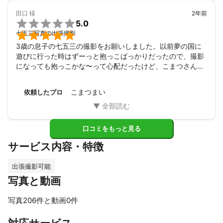
田口
様
2年前

5.0

七五三写真の出張撮影
3歳の息子の七五三の撮影をお願いしました。以前夢の国に
遊びに行った時はずーっと抱っこばっかりだったので、撮影
になっても抱っこかな〜って心配だったけど、こまつさんが
フレンドリーに接してくれて息子もすぐに慣れて、笑顔がた
くさんのかわいい写真を撮ってくれました。

こまつまい
依頼したプロ
楽しい時間と思い出をありがとうございました。
口コミをもっと見る
サービス内容・特徴
出張撮影可能
写真と動画
写真206件と動画0件
すべて見る