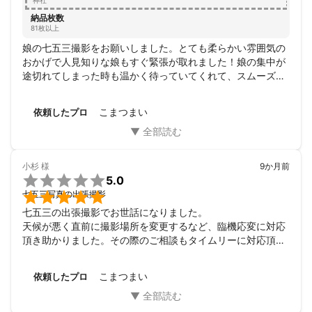
神社
《兵庫県》舞子公園

納品枚数
《福井県》丹巌洞 他

81枚以上
《岡山県》オカヤマガーデン・いかしの舎

娘の七五三撮影をお願いしました。とても柔らかい雰囲気の
おかげで人見知りな娘もすぐ緊張が取れました！娘の集中が
途切れてしまった時も温かく待っていてくれて、スムーズな
アピールポイント
撮影のおかげでぐずることなく終えることができました。大
👑受賞歴👑

切な思い出をとても素敵に撮っていただきありがとうござい
こまつまい
依頼したプロ
ました！毎日見て癒されています♩
◉KING OF PHOTO CONTEST 2014

伝統部門　金賞

審査員特別賞

小杉
様
9か月前

5.0
◉KING OF PHOTO CONTEST 2015


七五三写真の出張撮影
　絆部門　金賞

　ベビー部門　銀賞

七五三の出張撮影でお世話になりました。

天候が悪く直前に撮影場所を変更するなど、臨機応変に対応
​◉KING OF PHOTO CONTEST 2016

頂き助かりました。その際のご相談もタイムリーに対応頂き
スムーズに決めることができました。ありがとうございま
す。

こまつまい
依頼したプロ
最初照れて隠れてしまっていた子どもも最後はノリノリで撮
影できてよかったです。