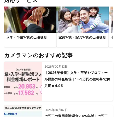
対応サービス
入学・卒業写真の出張撮影
家族写真・記念写真の出張撮影
七
カメラマンのおすすめ記事
2026年02月13日
【2026年最新】入学・卒業やプロフィー
ル撮影の料金相場｜1〜3万円の価格帯で満
足度★4.95
2025年10月07日
七五三の費用意識調査2025年版｜七五三