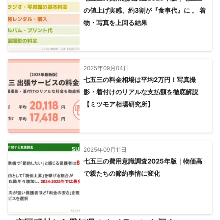
の値上げ実感、約3割が『食事代』に 。 着
物・写真を上回る結果
2025年09月04日
七五三の料金相場は平均2万円！写真撮
影・着付けのリアルな支払額を徹底解説
【ミツモア相場研究所】
2025年09月11日
七五三の費用意識調査2025年版｜物価高
で親たちの節約事情に変化