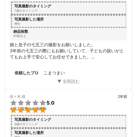
八剣神社・東別院・豊国神社

写真撮影のタイミング
レンタルスタジオPorta・千代田ヴィレッジ・Space et cetera・

7歳のタイミング
Photo StudioNY・フォトスタジオエニッシュ・ターミナルレンタ
写真撮影した場所
ルスタジオ星が丘

神社
納品枚数
【愛知県内その他】

81枚以上
《高浜市》cafeけやきの杜　

《東海市》熊野神社

娘と息子の七五三の撮影をお願いしました。

《瀬戸市》慶昌院　

3年前の七五三の際にもお願いしていて、子どもの扱いがと
《知多市》新舞子マリンパーク

てもお上手で安心してお任せできました。

《半田市》神前神社・業葉神社・半六庭園　

子ども達の自然な表情がでていて、とても素敵な写真でし
《常滑市》りんくうビーチ

た。私の一生の宝物になりました。

こまつまい
依頼したプロ
《西尾市》伊文神社・西尾市歴史公園・尚古荘・

ありがとうございました。
《尾張旭市》どうだん亭・渋川神社

《碧南市》中山神明社　

《日進市》白山宮

佐々木
様
2年前

5.0
【愛知県外】


七五三写真の出張撮影
《静岡県》吉田公園

《長野県》小諸城址 懐古園・雪窓公園・新海三社神社・龍岡城五
写真撮影のタイミング
稜郭・松原湖・

3歳のタイミング
軽井沢タリアセン・ムーゼの森

写真撮影した場所
《山梨県》忍野八海
