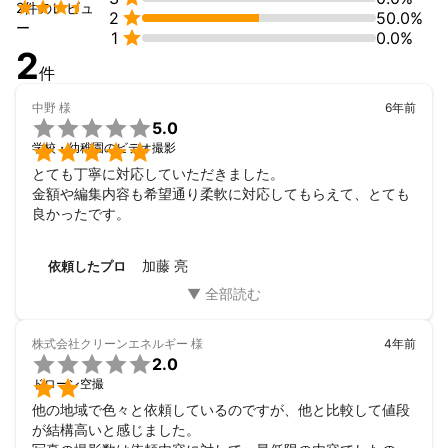
●撮影●


2件のレビュ

2
50.0%
在京キー局バラエティ番組スタジオカメラマン

ー

1
0.0%
地方局報道カメラマン

2
ブライダル撮影（映像・写真）

件
ドローンによる空撮業務

中野
様
6年前

5.0
●編集●


学校・幼稚園のビデオ撮影
企業VP

とても丁寧に対応していただきました。

ブライダル各種

金額や編集内容も希望通り柔軟に対応してもらえて、とても
良かったです。
アピールポイント
ネット動画などの普及により、より見やすさが重視されるように
なりました。

加藤 亮
依頼したプロ
テレビでの経験も踏まえ、Youtubeなどのネット動画でも見やす
い映像作りを行います！

株式会社クリーンエネルギー
様
4年前
ご依頼いただいたお客様からは「ネット動画離れしてる！見やす

2.0
い！」


ドローン空撮
同業者からも「うちのオペレータよりうまい」などご好評いただ
いております。
他の地域で色々と依頼しているのですが、他と比較して値段
が結構高いと感じました。
