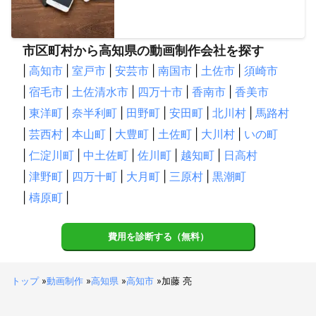
市区町村から高知県の動画制作会社を探す
|
高知市
|
室戸市
|
安芸市
|
南国市
|
土佐市
|
須崎市
|
宿毛市
|
土佐清水市
|
四万十市
|
香南市
|
香美市
|
東洋町
|
奈半利町
|
田野町
|
安田町
|
北川村
|
馬路村
|
芸西村
|
本山町
|
大豊町
|
土佐町
|
大川村
|
いの町
|
仁淀川町
|
中土佐町
|
佐川町
|
越知町
|
日高村
|
津野町
|
四万十町
|
大月町
|
三原村
|
黒潮町
|
檮原町
|
費用を診断する（無料）
トップ
»
動画制作
»
高知県
»
高知市
»
加藤 亮