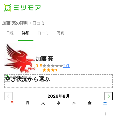
加藤 亮の評判・口コミ
日程
詳細
口コミ
写真
加藤 亮
2
件
3.5


事業者確認済
空き状況から選ぶ
2026年8月
日
月
火
水
木
金
土
1