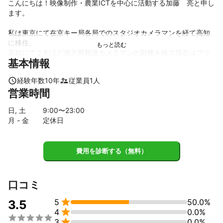
こんにちは！映像制作・農業ICTを中心に活動する加藤　亮と申し
ます。

私は東京にて在京キー局各局でのスタジオカメラマンを経て高知
に移住。

高知にて２年ほど地方局報道カメラマンの勤務を経て現在はフリ
基本情報
ーランスとして活動しています。

経験年数
10
年
従業員
1
人
動画撮影・編集を主に行っております。

営業時間
農業ICTと書いたのは、実は私は農家でもあるんです！

現在は高知の田舎で柚子や野菜も育てています。その栽培の際に
日, 土
9
:00〜
23
:00
映像技術としてドローンによる

月 - 金
定休日
画像解析や４KやフルHD映像による圃場監視の技術提供なども行
っています。

費用を診断する（無料）
ドローンに関しては農薬散布を行う観点から、公的機関よりドロ
ーンの操縦資格を取得しており

フライト許可の取得なども柔軟に対応できます！

口コミ
みなさまのお役に立てるよう頑張らせていただきます！よろしく

5
50.0%
お願いします！
3.5

4
0.0%
これまでの実績


3
0.0%