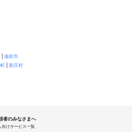
市
|
備前市
掛町
|
新庄村
頼者のみなさまへ
人向けサービス一覧