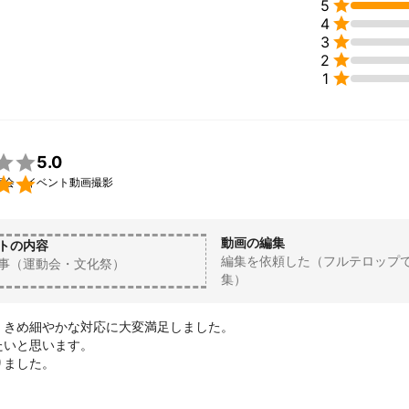

5
さい！

4
績

3

2
ジェストなど


1


、卒園式など

信


5.0
m


演会・イベント動画撮影
会、講演会
動画の編集
トの内容
編集を依頼した（フルテロップ
事（運動会・文化祭）
集）
、きめ細やかな対応に大変満足しました。

いと思います。

りました。