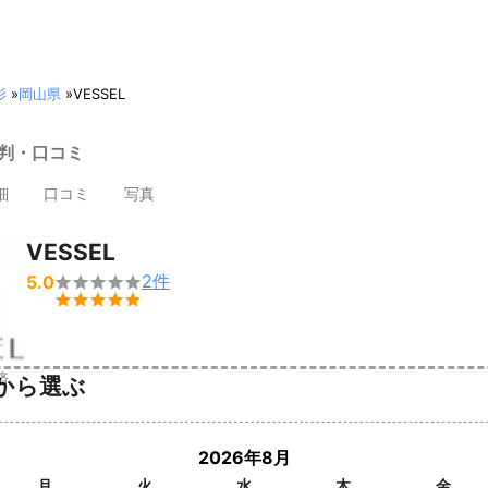
影
»
岡山県
»
VESSEL
評判・口コミ
細
口コミ
写真
VESSEL
2
件
5.0


済
から選ぶ
2026年8月
月
火
水
木
金