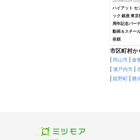
2019年03月12日
ハイアット セ
ック 銀座 東
周年記念パー
動画＆スチー
依頼
市区町村か
|
岡山市
|
倉
|
瀬戸内市
|
|
鏡野町
|
勝