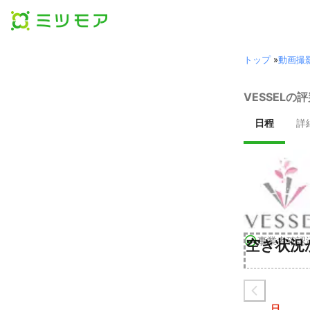
トップ
»
動画撮
VESSELの
日程
詳
事業者確認
空き状況
日