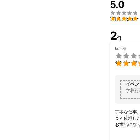
5.0
お聞かせくだ
これまでの実

・結婚式


2件のレビュー
記録撮影、ダイ
2
・保育園  幼稚園
件
運動会、発表会
kuri
様
・オンライン配

YouTube、zoo

セミナー・講
※結婚式、発表
イベン
学校行
丁寧な仕事
また依頼した
お世話にな