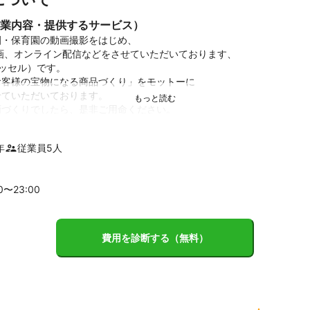
業内容・提供するサービス）
・保育園の動画撮影をはじめ、

画、オンライン配信などをさせていただいております、

ェッセル）です。

客様の宝物になる商品づくり」をモットーに

ていただいております。

づくりでしたら、是非ご用命ください。

ご予算・ご要望によって、撮影や編集のレベルを設定させていただいて
年
従業員
5
人
りに撮れたら良い

00〜
23
:00
しっかりとしたい

よって

むか決めることができます。

費用を診断する（無料）
あまり手をかけず編集

けても、しっかりと編集

をなんでも
