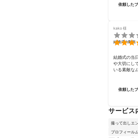
依頼した
kako
様


結婚式の動画
結婚式の当
や大切にし
いる素敵な
りがとうご
依頼した
サービス
撮って出しエ
プロフィール