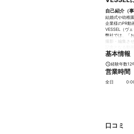
自己紹介（事
結婚式や幼稚園
企業様のPR動
VESSEL（ヴ
弊社では、「お
撮影・編集させ
記念となる動画
基本情報
また、お客様の
経験年数
12
営業時間
例

・安くてそれな
全日
0
:
・撮影レベルを
編集もご予算に
どこまで作り込
・値段を安く、
・少し予算をか
口コミ
お客様のご要望