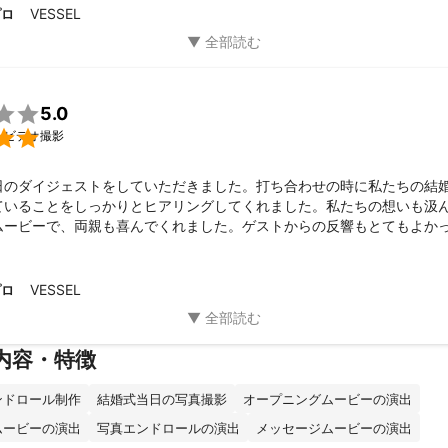
VESSEL
プロ

5.0

・ビデオ撮影
日のダイジェストをしていただきました。打ち合わせの時に私たちの結
ていることをしっかりとヒアリングしてくれました。私たちの想いも汲
ムービーで、両親も喜んでくれました。ゲストからの反響もとてもよか
ざいました。
VESSEL
プロ
内容・特徴
ンドロール制作
結婚式当日の写真撮影
オープニングムービーの演出
ムービーの演出
写真エンドロールの演出
メッセージムービーの演出