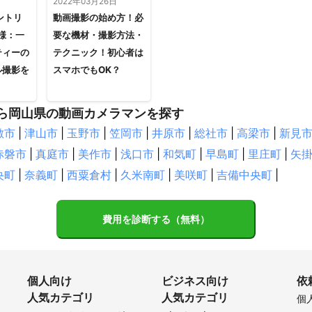
2022年03月26日
ントリ
動画撮影の始め方！必
京様：一
要な機材・撮影方法・
ティーの
テクニック！初心者は
ル撮影を
スマホでもOK？
ら岡山県の動画カメラマンを探す
敷市
|
津山市
|
玉野市
|
笠岡市
|
井原市
|
総社市
|
高梁市
|
新見
赤磐市
|
真庭市
|
美作市
|
浅口市
|
和気町
|
早島町
|
里庄町
|
矢
央町
|
奈義町
|
西粟倉村
|
久米南町
|
美咲町
|
吉備中央町
|
費用を診断する（無料）
個人向け
ビジネス向け
依
人気カテゴリ
人気カテゴリ
個