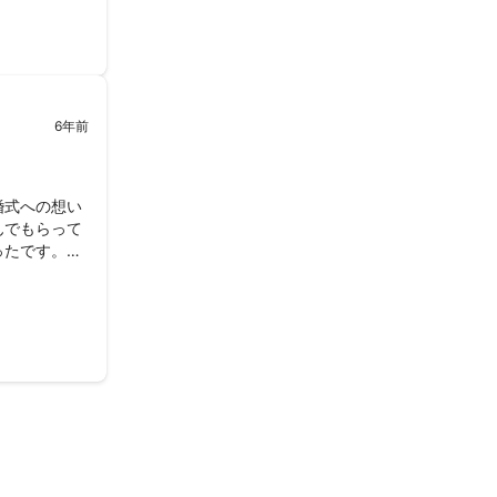
6年前
婚式への想い
んでもらって
ったです。あ