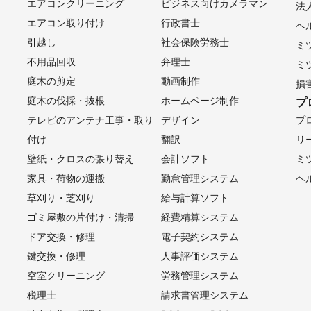
エアコンクリーニング
ビジネス向けカメラマン
法
エアコン取り付け
行政書士
ヘ
引越し
社会保険労務士
ミ
不用品回収
弁理士
ミ
庭木の剪定
動画制作
損
庭木の伐採・抜根
ホームページ制作
プ
テレビのアンテナ工事・取り
デザイン
プ
付け
翻訳
リ
壁紙・クロスの張り替え
会計ソフト
ミ
家具・荷物の運搬
勤怠管理システム
ヘ
草刈り・芝刈り
給与計算ソフト
ゴミ屋敷の片付け・清掃
経費精算システム
ドア交換・修理
電子契約システム
鍵交換・修理
人事評価システム
空室クリーニング
労務管理システム
税理士
請求書管理システム