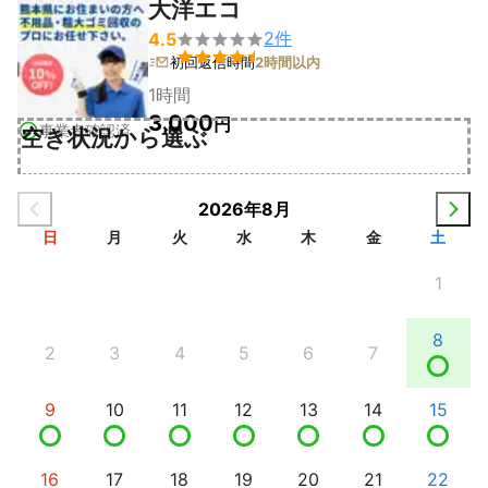
大洋エコ
2
件
4.5


初回返信時間
2時間以内
1時間
3,000
円
事業者確認済
空き状況から選ぶ
2026年8月
日
月
火
水
木
金
土
1
8
2
3
4
5
6
7
9
10
11
12
13
14
15
16
17
18
19
20
21
22