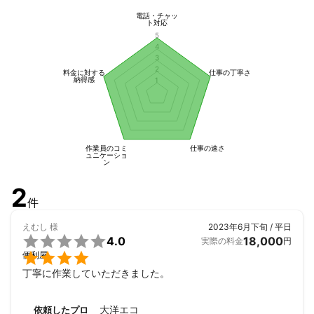
電話・チャッ
ト対応
5
4
3
2
料金に対する
仕事の丁寧さ
納得感
1
作業員のコミ
仕事の速さ
ュニケーショ
ン
2
件
えむし
様
2023年6月下旬 / 平日

4.0
18,000
実際の料金
円

便利屋
丁寧に作業していただきました。
大洋エコ
依頼したプロ