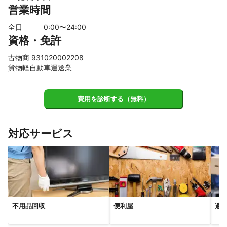
営業時間
全日
0
:00〜
24
:00
資格・免許
古物商 931020002208
貨物軽自動車運送業
費用を診断する（無料）
対応サービス
不用品回収
便利屋
遺