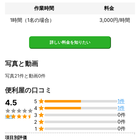
いませ！

作業時間
料金
・軽トラックすりきりパック5,000円～

・軽トラック積み放題プラン

1時間（1名の場合）
3,000円/時間
・1.5トントラック積み放題プラン

・2トントラック積み放題プラン

・不用品・粗大ごみ回収

詳しい料金を知りたい
・家電製品（TV・エアコン・冷蔵庫・洗濯機など）

・物置の片付け

・引越しの際の大量ゴミの回収

写真と動画
・倉庫解体 ゴミ屋敷のお片付け

・オフィス事務用品の撤去

・ソファー、ベッド、テーブル、食器棚の大型物の回収

写真21件と動画0件
・遺品整理など

すべて見る
(記載にない事でも是非お問い合わせ下さい。)

便利屋の口コミ
※コロナ対策について


1件
4.5
5
•毎日検温を行い発熱がある者の出勤を停止


1件
4

•お伺い直前アルコール消毒致します。


0件
3

(2件)
•マスク着用の徹底


0件
2

0件
1
お悩み事や、ご相談など、お気軽にお問い合わせください(^ ^)
項目別評価