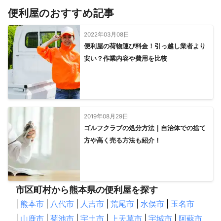
便利屋のおすすめ記事
2022年03月08日
便利屋の荷物運び料金！引っ越し業者より
安い？作業内容や費用を比較
2019年08月29日
ゴルフクラブの処分方法｜自治体での捨て
方や高く売る方法も紹介！
市区町村から熊本県の便利屋を探す
|
熊本市
|
八代市
|
人吉市
|
荒尾市
|
水俣市
|
玉名市
|
山鹿市
|
菊池市
|
宇土市
|
上天草市
|
宇城市
|
阿蘇市