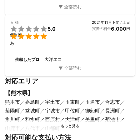
☆
様
2021年11月下旬 / 土日

5.0
6,000
実際の料金
円

便利屋
あ
大洋エコ
依頼したプロ
対応エリア
【
熊本県
】
熊本市
嘉島町
宇土市
玉東町
玉名市
合志市
菊陽町
益城町
宇城市
甲佐町
御船町
長洲町
氷川町
和水町
西原村
大津町
美里町
菊池市
山鹿市
八代市
山都町
対応可能な支払い方法