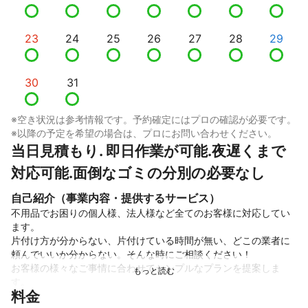
23
24
25
26
27
28
29
30
31
※空き状況は参考情報です。予約確定にはプロの確認が必要です。
※以降の予定を希望の場合は、プロにお問い合わせください。
当日見積もり. 即日作業が可能.夜遅くまで
対応可能.面倒なゴミの分別の必要なし
自己紹介（事業内容・提供するサービス）
不用品でお困りの個人様、法人様など全てのお客様に対応してい
ます。

片付け方が分からない、片付けている時間が無い、どこの業者に
頼んでいいか分からない。そんな時にご相談ください！

お客様の様々なご事情に合わせてシンプルなプランを提案しま
す。

料金
料金は事前に概算をお伝えできますので、お気軽にご連絡くださ