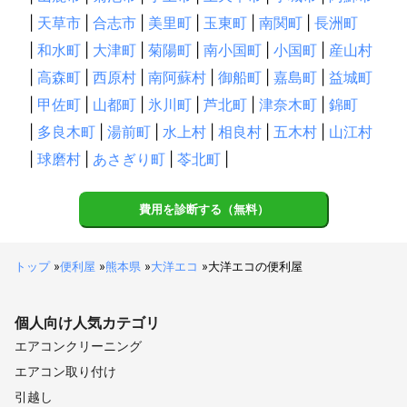
|
天草市
|
合志市
|
美里町
|
玉東町
|
南関町
|
長洲町
|
和水町
|
大津町
|
菊陽町
|
南小国町
|
小国町
|
産山村
|
高森町
|
西原村
|
南阿蘇村
|
御船町
|
嘉島町
|
益城町
|
甲佐町
|
山都町
|
氷川町
|
芦北町
|
津奈木町
|
錦町
|
多良木町
|
湯前町
|
水上村
|
相良村
|
五木村
|
山江村
|
球磨村
|
あさぎり町
|
苓北町
|
費用を診断する（無料）
トップ
»
便利屋
»
熊本県
»
大洋エコ
»
大洋エコの便利屋
個人向け
人気カテゴリ
エアコンクリーニング
エアコン取り付け
引越し