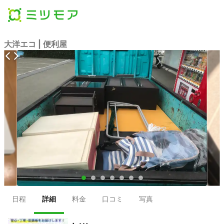
大洋エコ | 便利屋
●
●
●
●
●
●
●
日程
詳細
料金
口コミ
写真