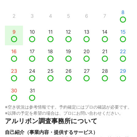
8
2
3
4
5
6
7
9
10
11
12
13
14
15
16
17
18
19
20
21
22
23
24
25
26
27
28
29
30
31
※空き状況は参考情報です。予約確定にはプロの確認が必要です。
※以降の予定を希望の場合は、プロにお問い合わせください。
アルリボン調査事務所について
自己紹介（事業内容・提供するサービス）