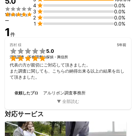
5.0

4
0.0%


3
0.0%

1件のレビュ

2
0.0%
ー

1
0.0%
1
件
西村
様
5年前

5.0

浮気調査・不倫調査の探偵・興信所
代表の方が親切にご対応して頂きました。

また調査に関しても、こちらの納得出来る以上の結果を出し
て頂きました。
アルリボン調査事務所
依頼したプロ
対応サービス