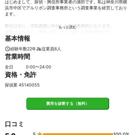
はじめまして、探偵・興信所事業者の浦田です。私は神奈川県横
浜市中区でアルリボン調査事務所という調査事業を経営しており
ます。

弊社は主に、浮気調査に特化した探偵事務所になります。

全国はもちろん、海外（主にアジア圏）も対応可能です。

基本情報
ご相談に関しましては、お気軽にフリーダイヤルにお電話くださ
経験年数
22
年
従業員
8
人
い。

営業時間
どんな些細なことでも構いません。

全日
0
:00〜
24
:00
資格・免許
探偵業 45140055
費用を診断する（無料）
口コミ

5
100.0%