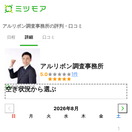
アルリボン調査事務所の評判・口コミ
日程
詳細
口コミ
アルリボン調査事務所
1
件
5.0


事業者確認済
空き状況から選ぶ
2026年8月
日
月
火
水
木
金
土
1