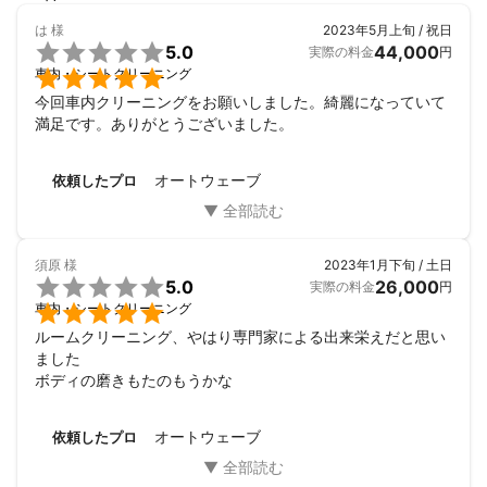
は
様
2023年5月上旬 / 祝日

5.0
44,000
実際の料金
円

車内・シートクリーニング
今回車内クリーニングをお願いしました。綺麗になっていて
満足です。ありがとうございました。
オートウェーブ
依頼したプロ
須原
様
2023年1月下旬 / 土日

5.0
26,000
実際の料金
円

車内・シートクリーニング
ルームクリーニング、やはり専門家による出来栄えだと思い
ました

ボディの磨きもたのもうかな
オートウェーブ
依頼したプロ