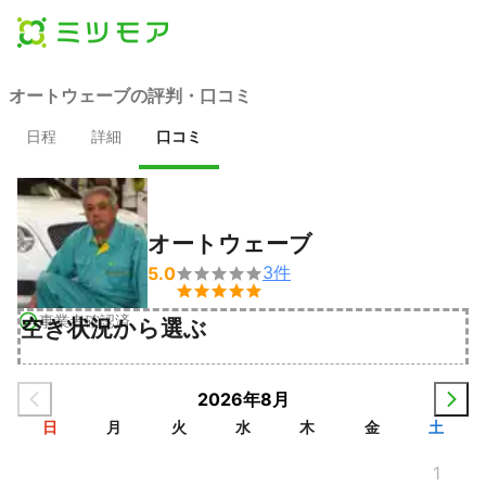
オートウェーブの評判・口コミ
日程
詳細
口コミ
オートウェーブ
3
件
5.0


事業者確認済
空き状況から選ぶ
2026年8月
日
月
火
水
木
金
土
1