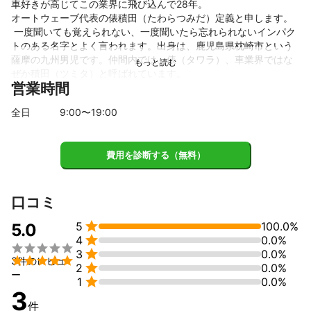
車好きが高じてこの業界に飛び込んで28年。

オートウェーブ代表の俵積田（たわらつみだ）定義と申します。

 一度聞いても覚えられない、一度聞いたら忘れられないインパク
トのある名字とよく言われます。出身は、鹿児島県枕崎市という
薩摩の九州男児です。仲間内では、俵（タワラ）、車業界ではな
ぜか積田（ツミタ）と呼ばれています。

営業時間
お気軽に何なりとお問い合せ下さい。丁寧にお答えいたします。

 　私は、静岡県東部、輸入車・国産車ディーラーを中心に販売店
全日
9
:00〜
19
:00
の裏方、外注業者として様々な車のトラブルを解決してまいりま
した。

20年間培った確かな技術力が売りです。

費用を診断する（無料）
お客様の大切な愛車も安心しておまかせください！
これまでの実績
静岡県東部を中心に個人のお客様はもとより、国産車ディラーの
口コミ
主要コーティングの加工も当店で施工いたしております。
アピールポイント

5
100.0%
5.0
コーティングの他に、ルームクリーニング、モケット、本革のク

4
0.0%
リーニングに精通しています。モケットのしみ抜きに関しては実


3
0.0%
家が洗濯屋であったこともあり洗剤の知識は豊富です。

3件のレビュ

2
0.0%
ー

1
0.0%
3
件