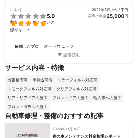
川本
様
2022年6月上旬 / 平日

5.0
25,000
実際の料金
円

車内・シートクリーニング
親切でした
オートウェーブ
依頼したプロ
サービス内容・特徴
出張整備可
車持込可能
ミラーフィルム対応可
スモークフィルム対応可
クリアフィルム対応可
リア・リアドアの施工
フロントドアの施工
輸入車への施工
フロントガラスの施工
自動車修理・整備のおすすめ記事
2026年03月06日
春の車メンテナンス料金相場レポート