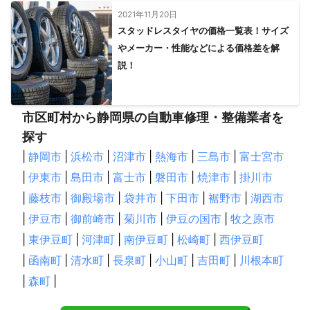
2021年11月20日
スタッドレスタイヤの価格一覧表！サイズ
やメーカー・性能などによる価格差を解
説！
市区町村から静岡県の自動車修理・整備業者を
探す
|
静岡市
|
浜松市
|
沼津市
|
熱海市
|
三島市
|
富士宮市
|
伊東市
|
島田市
|
富士市
|
磐田市
|
焼津市
|
掛川市
|
藤枝市
|
御殿場市
|
袋井市
|
下田市
|
裾野市
|
湖西市
|
伊豆市
|
御前崎市
|
菊川市
|
伊豆の国市
|
牧之原市
|
東伊豆町
|
河津町
|
南伊豆町
|
松崎町
|
西伊豆町
|
函南町
|
清水町
|
長泉町
|
小山町
|
吉田町
|
川根本町
|
森町
|