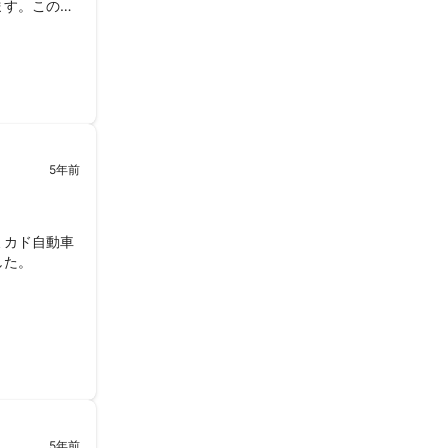
ます。この度
お願いした
ミカド自動車
納得出来るも
方も満足出来
5年前
ミカド自動車
た。

いただき本当
5年前