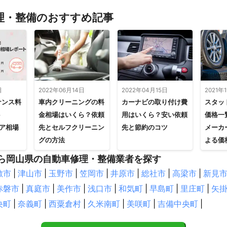
すべて見る
理・整備のおすすめ記事
日
2022年06月14日
2022年04月15日
2021年
ナンス料
車内クリーニングの料
カーナビの取り付け費
スタッ
ト
金相場はいくら？依頼
用はいくら？安い依頼
価格一
モア相場
先とセルフクリーニン
先と節約のコツ
メーカ
グの方法
よる価
ら岡山県の自動車修理・整備業者を探す
敷市
|
津山市
|
玉野市
|
笠岡市
|
井原市
|
総社市
|
高梁市
|
新見
赤磐市
|
真庭市
|
美作市
|
浅口市
|
和気町
|
早島町
|
里庄町
|
矢
央町
|
奈義町
|
西粟倉村
|
久米南町
|
美咲町
|
吉備中央町
|