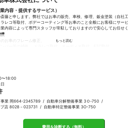
業内容・提供するサービス）
の斎藤と申します。弊社ではお車の販売、車検、修理、鈑金塗装（自社
ドラレコ等取付、ボデーコーティング等お車のこと全般にお客様にサー
績
のお車のフレーム修正、

ンパー等の補修、 ドラレコ取付、オーディオ取付、ETC取付

ント
もちろんのこと、鈑金塗装について精通したスタッフが常駐しておりま
にご相談ください。
00〜
18
:00
休日
許
業 岡664-2345789
/
自動車分解整備事業 3Ｏ‐750
/
店 8028－023731
/
自動車特定整備事業 3O-750
費用を診断する（無料）