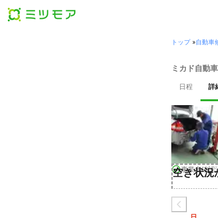
トップ
»
自動車
ミカド自動車
日程
詳
事業者確認
空き状況
日