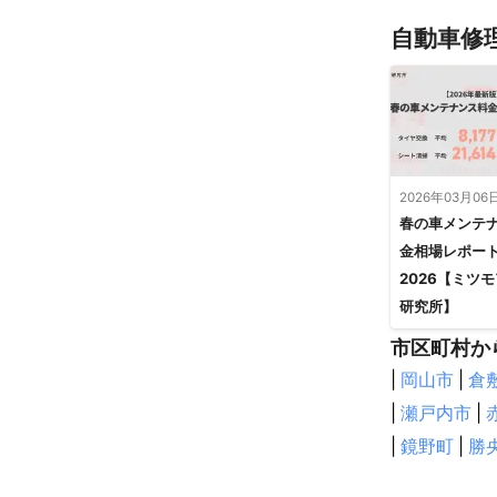
自動車修
2026年03月06
春の車メンテ
金相場レポー
2026【ミツ
研究所】
市区町村か
|
岡山市
|
倉
|
瀬戸内市
|
|
鏡野町
|
勝