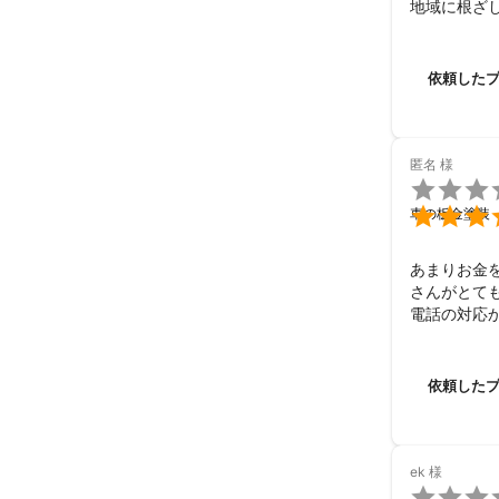
地域に根ざ
はお世話にな
依頼した背
時、半年ほ
依頼した
しかし、な
さんにお願い
選んだ決め
のでしたので
匿名
様
担当者の方

るものでし

車の板金塗装
あまりお金
さんがとて
電話の対応
仕上がりも
に感謝です。
また何かあ
依頼した
ek
様
