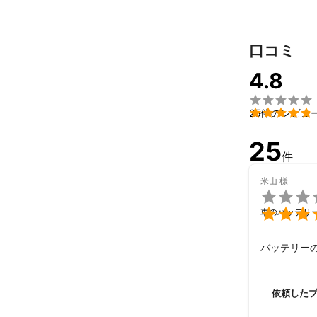
口コミ
4.8


25件のレビュ
25
件
米山
様


車のバッテリ
バッテリー
依頼した