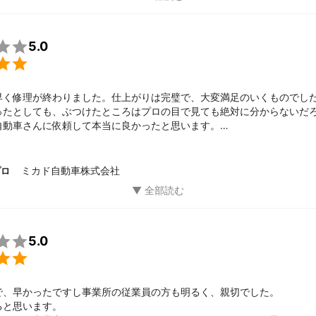

5.0

早く修理が終わりました。仕上がりは完璧で、大変満足のいくものでし
ったとしても、ぶつけたところはプロの目で見ても絶対に分からないだ
自動車さんに依頼して本当に良かったと思います。

景は、買って1ケ月にもならない新車を駐車場の壁にぶつけてしまいまし
りの依頼をしましたが、返事があったのが1社だけ、ミカド自動車さんだ
して岡山市の他の修理工場を探し、複数見積もりを取ったり、話しを聞
ミカド自動車株式会社
プロ
手は、まずミツモアで唯一返事があった事、その後訪ねて話しを聞き、
見積もりの金額も納得できるものだったためです。また、タワーパーキ
も用意していただき大変助かりました。

5.0

で、早かったですし事業所の従業員の方も明るく、親切でした。

と思います。
