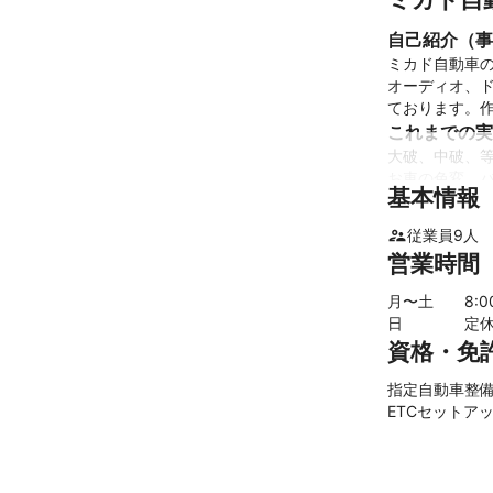
自己紹介（事
ミカド自動車
オーディオ、
これまでの実
大破、中破、等
お車の色変、バ
基本情報
従業員
9
人
アピールポイ
営業時間
車検、整備は
とでもお気軽
月〜土
8
:
日
定
資格・免
指定自動車整備事
ETCセットアップ