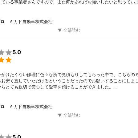
している事業者さんですので、また何かあればお願いしたいと思ってい
りました。

景は、今回依頼した板金塗装ですが、以前別の車で値段の安いところに
どで剥げてしまった経験があります。

ミカド自動車株式会社
プロ
るべく金額と時間をかけたくなかったので自宅から近いところで出来る
しました。

手は、実際に車を見て頂いて、見積もりをして頂いた所、値段も工期も
お願いしました。

は、素人の私にも、とてもわかりやすく説明して下さって、仕上がりの

5.0
た。

をかけたくない修理に色々な所で見積もりしてもらった中で、こちらの
もお安く直していただけるということだったのでお願いすることにしまし
からとても親切で安心して愛車を預けることができました。

大満足、ついでに黄ばみが目立ってきていたライトもピカピカに磨いて


ればお世話になりたいと思えました。ありがとうございました。
ミカド自動車株式会社
プロ

5.0