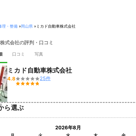
修理・整備
»
岡山県
»
ミカド自動車株式会社
株式会社の評判・口コミ
細
口コミ
写真
ミカド自動車株式会社
25
件
4.8


済
から選ぶ
2026年8月
月
火
水
木
金