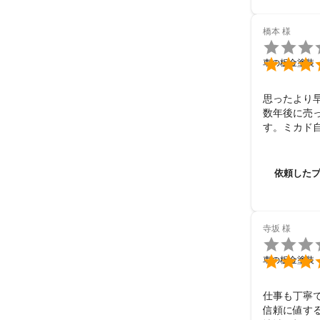
橋本
様


車の板金塗装
思ったより
数年後に売
す。ミカド
依頼した背
アで見積も
その後検索
依頼した
しました。

選んだ決め
思った事、
イズの代車
寺坂
様


車の板金塗装
仕事も丁寧
信頼に値する