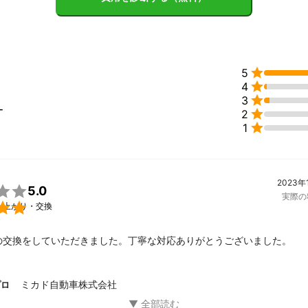

5

4

3
ー

2

1
2023年

5.0
実際の

ー上がり・交換
の交換をしていただきました。丁寧な対応ありがとうございました。
ミカド自動車株式会社
プロ