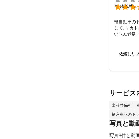

車の板金塗装
軽自動車の
して､ミカ
いへん満足
依頼した
サービス
出張整備可
輸入車へのド
写真と動
写真6件と動画