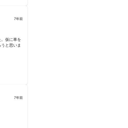
7年前
た。仮に車を
ろうと思いま
た。ミツモ
けでした。
きに行ったり
信頼できると
ングに入るサ
7年前