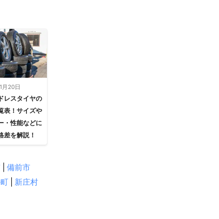
11月20日
ドレスタイヤの
覧表！サイズや
ー・性能などに
格差を解説！
市
|
備前市
掛町
|
新庄村