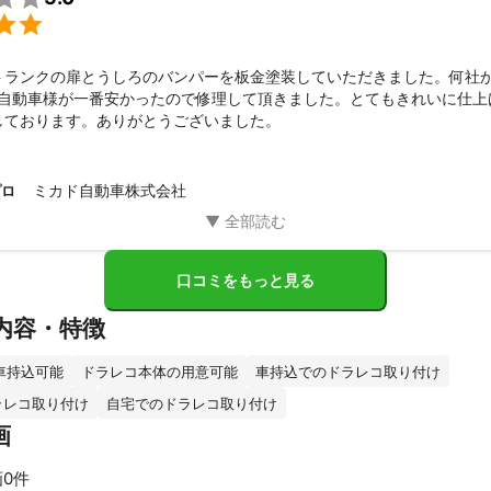

トランクの扉とうしろのバンパーを板金塗装していただきました。何社
ド自動車様が一番安かったので修理して頂きました。とてもきれいに仕上
しております。ありがとうございました。
ミカド自動車株式会社
プロ
口コミをもっと見る
内容・特徴
車持込可能
ドラレコ本体の用意可能
車持込でのドラレコ取り付け
ラレコ取り付け
自宅でのドラレコ取り付け
画
0件