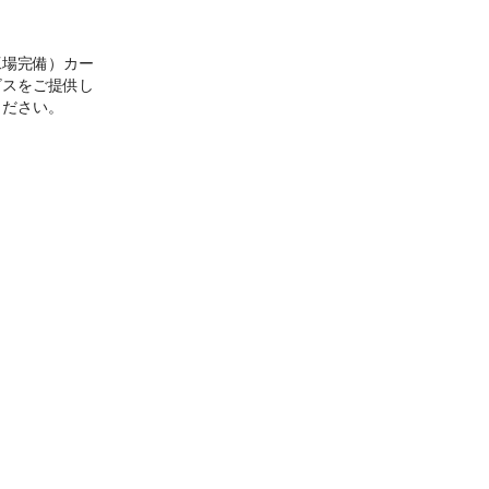
工場完備）カー
ビスをご提供し
すのでどんなこ