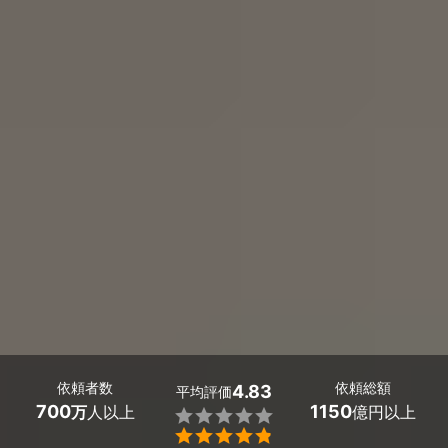
依頼者数
依頼総額
4.83
平均評価
700
1150
万
人以上
億円以上

