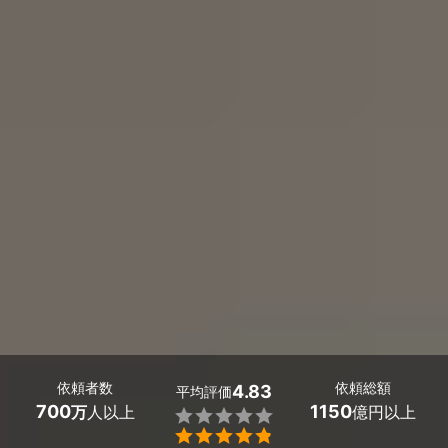
依頼者数
依頼総額
4.83
平均評価
700
1150
万
人以上
億円以上

