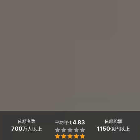
依頼者数
依頼総額
4.83
平均評価
700
1150
万
人以上
億円以上

